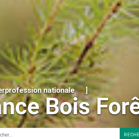
terprofession nationale
]
ance Bois Forê