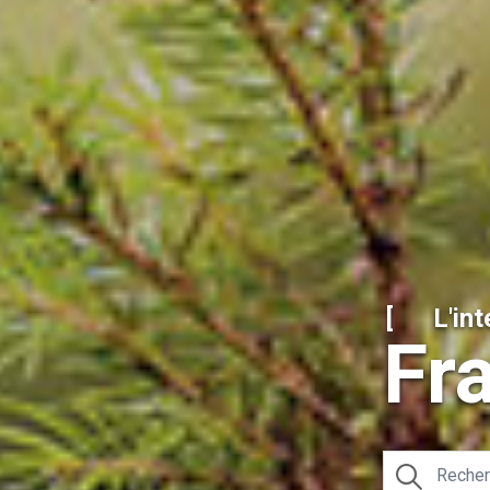
[
L'in
Fr