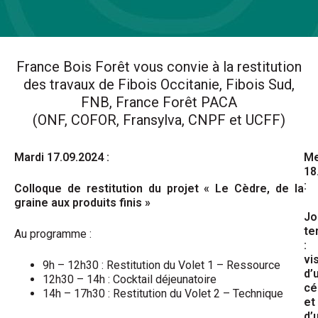
France Bois Forêt vous convie à la restitution
des travaux de Fibois Occitanie, Fibois Sud,
FNB, France Forêt PACA
(ONF, COFOR, Fransylva, CNPF et UCFF)
Mardi 17.09.2024 :
Me
18
:
Colloque de restitution du projet « Le Cèdre, de la
graine aux produits finis »
Jo
te
Au programme :
:
vi
9h – 12h30 : Restitution du Volet 1 – Ressource
d’
12h30 – 14h : Cocktail déjeunatoire
cé
14h – 17h30 : Restitution du Volet 2 – Technique
et
d’