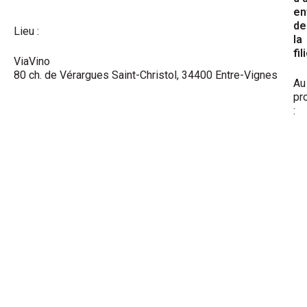
en
de
Lieu :
la
fil
ViaVino
80 ch. de Vérargues Saint-Christol, 34400 Entre-Vignes
Au
pr
: