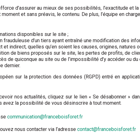
force d’assurer au mieux de ses possibilités, l’exactitude et la
out moment et sans préavis, le contenu. De plus, l’équipe en charge
mations disponibles sur le site ;
frauduleuse d’un tiers ayant entraîné une modification des infor
 et indirect, quelles qu’en soient les causes, origines, natur
sition de biens proposés sur le site, les pertes de profits, de cl
ccès de quiconque au site ou de l’impossibilité d’y accéder ou d
e dernier.
péen sur la protection des données (RGPD) entré en applicat
evoir nos actualités, cliquez sur le lien « Se désabonner » da
us avez la possibilité de vous désinscrire à tout moment.
esse
communication@franceboisforet.fr
 pouvez nous contacter via l’adresse
contact@franceboisforet.fr