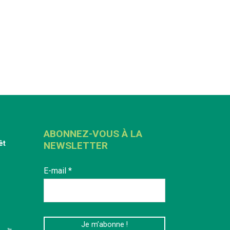
ABONNEZ-VOUS À LA
êt
NEWSLETTER
E-mail
*