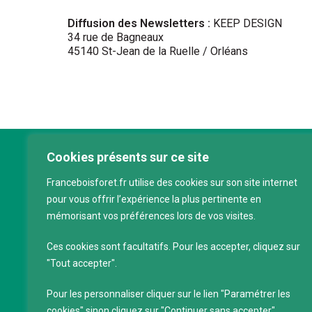
Diffusion des Newsletters :
KEEP DESIGN
34 rue de Bagneaux
45140 St-Jean de la Ruelle / Orléans
Cookies présents sur ce site
Franc
Franceboisforet.fr utilise des cookies sur son site internet
Inter
pour vous offrir l’expérience la plus pertinente en
filièr
mémorisant vos préférences lors de vos visites.
CAP 
120 a
Ces cookies sont facultatifs. Pour les accepter, cliquez sur
75011
"Tout accepter".
Servi
Pour les personnaliser cliquer sur le lien "Paramétrer les
88 39
cookies" sinon cliquez sur "Continuer sans accepter".