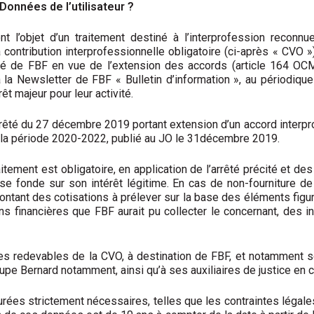
Données de l’utilisateur ?
nt l’objet d’un traitement destiné à l’interprofession reconnu
a contribution interprofessionnelle obligatoire (ci-après « CVO »
vité de FBF en vue de l’extension des accords (article 164 OC
la Newsletter de FBF « Bulletin d’information », au périodique 
t majeur pour leur activité.
êté du 27 décembre 2019 portant extension d’un accord interpr
r la période 2020-2022, publié au JO le 31décembre 2019.
ement est obligatoire, en application de l’arrêté précité et des
 se fonde sur son intérêt légitime. En cas de non-fourniture de 
ontant des cotisations à prélever sur la base des éléments figu
ons financières que FBF aurait pu collecter le concernant, des
es redevables de la CVO, à destination de FBF, et notamment 
upe Bernard notamment, ainsi qu’à ses auxiliaires de justice en 
ées strictement nécessaires, telles que les contraintes légale