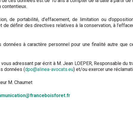
 de ces données est de 10 ans à compter de la date à partir de l
 contentieux.
tion, de portabilité, d’effacement, de limitation ou d’opposit
de définir des directives relatives à la conservation, à l’effa
os données à caractère personnel pour une finalité autre que
 vous adressant par écrit à M. Jean LOEPER, Responsable du tr
es données (
dpo@alinea-avocats.eu
) et/ou exercer une réclamat
teur M. Chaumet
munication@franceboisforet.fr