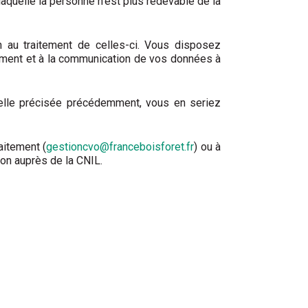
aquelle la personne n’est plus redevable de la
ion au traitement de celles-ci. Vous disposez
cement et à la communication de vos données à
 celle précisée précédemment, vous en seriez
aitement (
gestioncvo@franceboisforet.fr
) ou à
ion auprès de la CNIL.