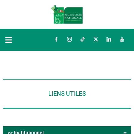
Facebook
Instagram
TikTok
Twitter
LinkedIn
YouTu
LIENS UTILES
>> Institutionnel