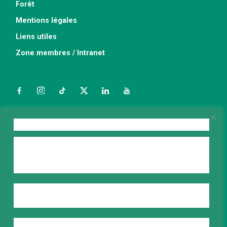
Forêt
Mentions légales
Liens utiles
Zone membres / Intranet
Facebook
Instagram
TikTok
Twitter
LinkedIn
YouTube
Nous contacter
Cookies présents sur ce site
Franceboisforet.fr utilise des cookies sur son site internet
pour vous offrir l’expérience la plus pertinente en
ABONNEZ-VOUS À LA NEWSLETTER
mémorisant vos préférences lors de vos visites.
E-mail
*
Ces cookies sont facultatifs. Pour les accepter, cliquez sur
"Tout accepter".
Pour les personnaliser cliquer sur le lien "Paramétrer les