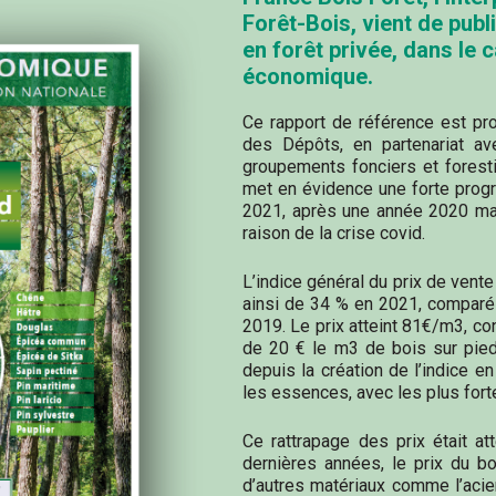
Forêt-Bois, vient de publ
en forêt privée, dans le
économique.
Ce rapport de référence est pro
des Dépôts, en partenariat av
groupements fonciers et foresti
met en évidence une forte progr
2021, après une année 2020 mar
raison de la crise covid.
L’indice général du prix de vent
ainsi de 34 % en 2021, comparé
2019. Le prix atteint 81€/m3, c
de 20 € le m3 de bois sur pied. 
depuis la création de l’indice e
les essences, avec les plus for
Ce rattrapage des prix était a
dernières années, le prix du b
d’autres matériaux comme l’acie