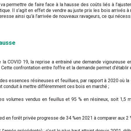
 va permettre de faire face à la hausse des coûts liés à l’ajust
que. Il s’agit en effet de vendre au juste prix les bois arrivés
eresse ainsi qu’à l’arrivée de nouveaux ravageurs, ce qui nécess
hausse
 de la COVID 19, la reprise a entrainé une demande vigoureuse e
 Cette confrontation entre l’offre et la demande permet d’établir
é des essences résineuses et feuillues, par rapport à 2020 où l
ent conduit à mettre différemment ces bois en marché ;
es volumes vendus en feuillus et 95 % en résineux, soit 1,5 mi
pied en forêt privée progresse de 34 %en 2021 à comparer aux 2
’année précédente) ; c’est le plus haut atteint depuis 2001, déb