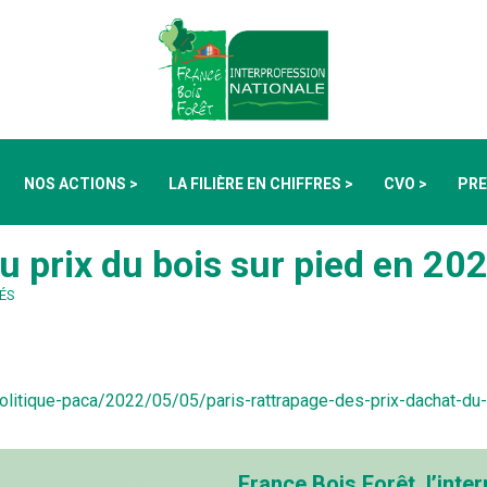
NOS ACTIONS >
LA FILIÈRE EN CHIFFRES >
CVO >
PRE
du prix du bois sur pied en 20
ÉS
olitique-paca/2022/05/05/paris-rattrapage-des-prix-dachat-du
France Bois Forêt, l’inter