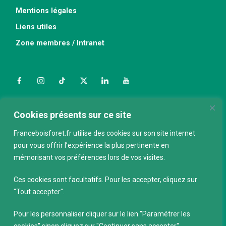
Mentions légales
Liens utiles
Zone membres / Intranet
Facebook
Instagram
TikTok
Twitter
LinkedIn
YouTube
Nous contacter
Cookies présents sur ce site
Franceboisforet.fr utilise des cookies sur son site internet
pour vous offrir l’expérience la plus pertinente en
ABONNEZ-VOUS À LA NEWSLETTER
mémorisant vos préférences lors de vos visites.
E-mail
*
Ces cookies sont facultatifs. Pour les accepter, cliquez sur
"Tout accepter".
Pour les personnaliser cliquer sur le lien "Paramétrer les