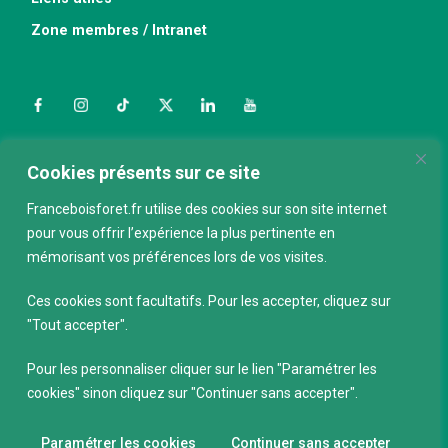
Zone membres / Intranet
Facebook
Instagram
TikTok
Twitter
LinkedIn
YouTube
Nous contacter
Cookies présents sur ce site
Franceboisforet.fr utilise des cookies sur son site internet
pour vous offrir l’expérience la plus pertinente en
ABONNEZ-VOUS À LA NEWSLETTER
mémorisant vos préférences lors de vos visites.
E-mail
*
Ces cookies sont facultatifs. Pour les accepter, cliquez sur
"Tout accepter".
Pour les personnaliser cliquer sur le lien "Paramétrer les
cookies" sinon cliquez sur "Continuer sans accepter".
Paramétrer les cookies
Continuer sans accepter