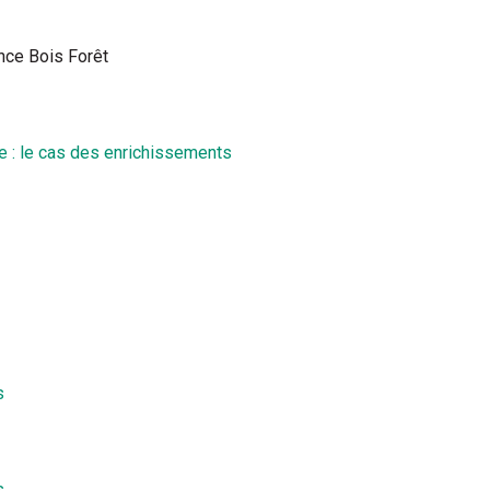
nce Bois Forêt
ne : le cas des enrichissements
s
s