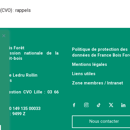
 (CVO) : rappels
e Bois Forêt
Politique de protection des
profession nationale de la
données de France Bois For
e forêt-bois
Mentions légales
120
Liens utiles
venue Ledru Rollin
 Paris
Zone membres / Intranet
ce gestion CVO Lille : 03 66
 63
Facebook
Instagram
TikTok
Twitter
Link
 : 490 149 135 00033
APE : 9499 Z
Nous contacter