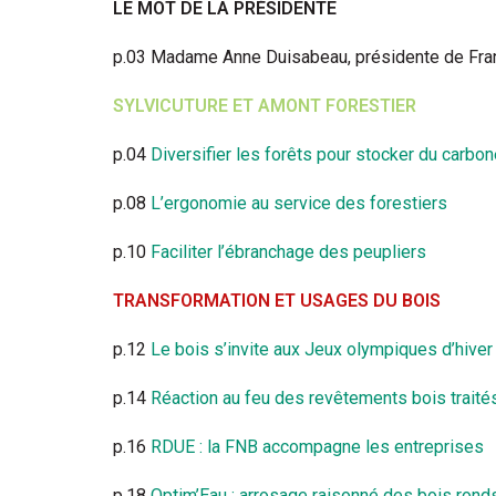
LE MOT DE LA PRÉSIDENTE
p.03 Madame Anne Duisabeau, présidente de Fra
SYLVICUTURE ET AMONT FORESTIER
p.04
Diversifier les forêts pour stocker du carbo
p.08
L’ergonomie au service des forestiers
p.10
Faciliter l’ébranchage des peupliers
TRANSFORMATION ET USAGES DU BOIS
p.12
Le bois s’invite aux Jeux olympiques d’hiver
p.14
Réaction au feu des revêtements bois traité
p.16
RDUE : la FNB accompagne les entreprises
p.18
Optim’Eau : arrosage raisonné des bois rond