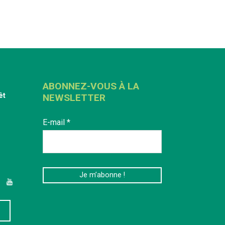
ABONNEZ-VOUS À LA
êt
NEWSLETTER
E-mail
*
edIn
YouTube