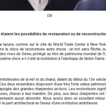
DR
 étaient les possibilités de restauration ou de reconstructio
r la lacune, comme sur le site du World Trade Center à New Yor
ns le choix de reconstruire autre chose : un toit sans flèche, 
s rives de Seine, protégé au titre de patrimoine mondial de l’U
oisième choix a-t-il été la restitution à l’identique de Notre-Dame.
s médiévales de la nef et du chœur, datant du début du 13e siècle, 
Ces deux ensembles disposent d’une très forte valeur patrimonia
’apogée des grandes charpentes en bois. Les reconstruire signif
es, chacun à leur manière. De plus, ces deux charpentes ont t
ntaient aucun désordre. Nous avons donc un excellent retour 
le parti architectural en faveur d’une restitution ambitieuse.