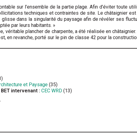
ble sur l’ensemble de la partie plage. Afin d’éviter toute util
licitations techniques et contraintes de site. Le châtaignier est
se glisse dans la singularité du paysage afin de révéler ses fluc
tée par leurs habitants. »
, véritable plancher de charpente, a été réa­lisée en châtaignier
st, en revanche, porté sur le pin de classe 42 pour la constructio
3)
rchitecture et Paysage
(35)
 BET intervenant :
CEC WRD
(13)
T