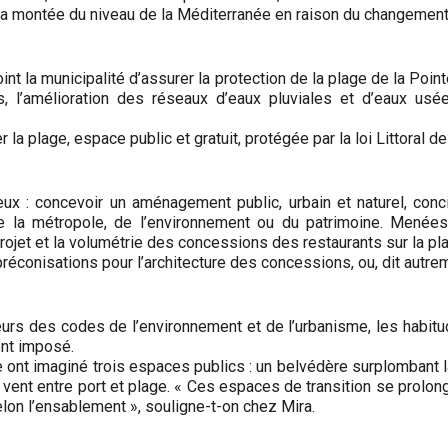
ue la montée du niveau de la Méditerranée en raison du changeme
joint la municipalité d’assurer la protection de la plage de la Poin
, l’amélioration des réseaux d’eaux pluviales et d’eaux usée
la plage, espace public et gratuit, protégée par la loi Littoral d
ux : concevoir un aménagement public, urbain et naturel, concil
, de la métropole, de l’environnement ou du patrimoine. Mené
projet et la volumétrie des concessions des restaurants sur la p
 préconisations pour l’architecture des concessions, ou, dit aut
ueurs des codes de l’environnement et de l’urbanisme, les habi
ent imposé.
 ont imaginé trois espaces publics : un belvédère surplombant la 
 vent entre port et plage. « Ces espaces de transition se prolon
lon l’ensablement », souligne-t-on chez Mira.