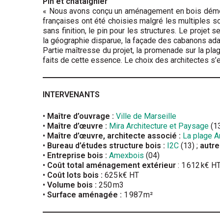
Pin et châtaignier
« Nous avons conçu un aménagement en bois démonta
françaises ont été choisies malgré les multiples sol
sans finition, le pin pour les structures. Le projet 
la géographie disparue, la façade des cabanons adap
Partie maîtresse du projet, la promenade sur la plage
faits de cette essence. Le choix des architectes s’e
INTERVENANTS
•
Maître d’ouvrage :
Ville de Marseille
•
Maître d’œuvre :
Mira Architecture et Paysage
(1
•
Maître d’œuvre, architecte associé :
La plage A
•
Bureau d’études structure bois :
I2C
(13) ;
autre
•
Entreprise bois :
Amexbois
(04)
•
Coût total aménagement extérieur
: 1 612 k€ H
•
Coût lots bois :
625 k€ HT
•
Volume bois :
250 m3
•
Surface aménagée :
1 987 m²