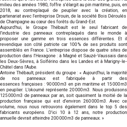
milieu des années 1980, l’offre s’élargit au pin maritime, puis, en
2018, au contreplaqué de peuplier avec la création, en
partenariat avec l’entreprise Drouin, de la société Bois Déroulés
de Champagne au cœur des forêts du Grand-Est.
Aujourd’hui, le Groupe Thébault est le seul fabricant de
l’industrie des panneaux contreplaqués dans le monde à
proposer une gamme en trois essences différentes. Et il
revendique son côté patriote car 100 % de ses produits sont
assemblés en France. L’entreprise dispose de quatre sites de
production dans l’Hexagone : à Magné et Sauzé-Vaussais dans
les Deux-Sèvres, à Solférino dans les Landes et à Marigny-le-
Châtel dans l’Aube.
Antoine Thébault, président du groupe : « Aujourd’hui, la majorité
de nos panneaux est fabriquée à partir des
essences françaises : 90 000 m3 en pin maritime et 15 000 m3
en peuplier. L’okoumé représente 20 000 m3. Nous produisons
125 000 m3 de panneaux par an, soit quasiment la moitié de la
production française qui est d’environ 260 000 m3. Avec ce
volume, nous nous retrouvons également dans le top 5 des
fabricants européens. D’ici 10 à 12 ans, notre production
annuelle devrait atteindre 200 000 m3 de panneaux. »