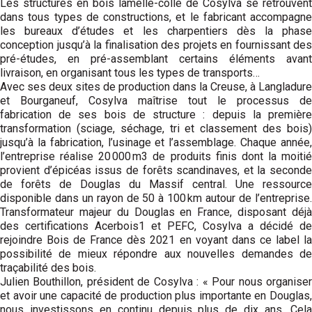
Les structures en bois lamellé-collé de Cosylva se retrouvent
dans tous types de constructions, et le fabricant accompagne
les bureaux d’études et les charpentiers dès la phase
conception jusqu’à la finalisation des projets en fournissant des
pré-études, en pré-assemblant certains éléments avant
livraison, en organisant tous les types de transports…
Avec ses deux sites de production dans la Creuse, à Langladure
et Bourganeuf, Cosylva maîtrise tout le processus de
fabrication de ses bois de structure : depuis la première
transformation (sciage, séchage, tri et classement des bois)
jusqu’à la fabrication, l’usinage et l’assemblage. Chaque année,
l’entreprise réalise 20 000 m3 de produits finis dont la moitié
provient d’épicéas issus de forêts scandinaves, et la seconde
de forêts de Douglas du Massif central. Une ressource
disponible dans un rayon de 50 à 100 km autour de l’entreprise.
Transformateur majeur du Douglas en France, disposant déjà
des certifications Acerbois1 et PEFC, Cosylva a décidé de
rejoindre Bois de France dès 2021 en voyant dans ce label la
possibilité de mieux répondre aux nouvelles demandes de
traçabilité des bois.
Julien Bouthillon, président de Cosylva : « Pour nous organiser
et avoir une capacité de production plus importante en Douglas,
nous investissons en continu depuis plus de dix ans. Cela