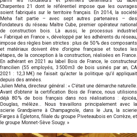
parmi les fondateurs et premiers détenteurs du label
Charpentes 21 dont le référentiel impose que les ouvrages
soient fabriqués sur le territoire français. En 2014, la société
Meha fait partie – avec sept autres partenaires – des
fondateurs du réseau Maître Cube, premier opérateur national
de construction bois. Là aussi, le processus industriel
« Fabriqué en France », développé par les adhérents du réseau,
impose des règles bien strictes : plus de 50 % des composants
et matériaux doivent être d’origine française et toutes les
étapes, de la conception à la construction, réalisées en France.
En adhérant en 2021 au label Bois de France, le constructeur
francilien (55 employés, 3 500 m3 de bois usinés par an, CA
2021 : 12,3 M€) ne faisait qu’acter la politique qu’il appliquait
depuis des années.
Julien Meha, directeur général : « C’était une démarche naturelle.
Avant d’obtenir la certification Bois de France, nous utilisions
déjà 80 % de bois français dans nos réalisations : épicéa,
Douglas, mélèze… Nous travaillons principalement avec la
scierie Grandpierre à Champagnole, dans le Jura, la scierie
Farges à Égletons, filiale du groupe Piveteaubois en Corrèze, et
le groupe Monnet-Sève Sougy. »