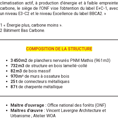
climatisation actif, à production d’énergie et à faible empreinte
carbone, le siège de l’ONF vise l’obtention du label E+C-1, avec
un niveau E3-C2 et le niveau Excellence du label BBCA2. »
1 « Énergie plus, carbone moins ».
2 Bâtiment Bas Carbone.
COMPOSITION DE LA STRUCTURE
3 450 m2
de planchers nervurés PNM Mathis (961 m3)
732 m3
de structure en bois lamellé-collé
82 m3
de bois massif
970 m²
de murs à ossature bois
25 t
de connecteurs métalliques
87 t
de charpente métallique
Maître d’ouvrage :
Office national des forêts (ONF)
Maîtres d’œuvre :
Vincent Lavergne Architecture et
Urbanisme ; Atelier WOA