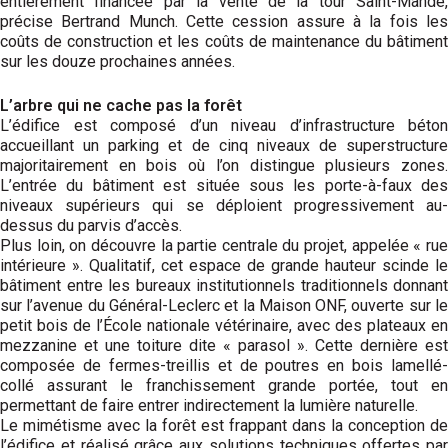
entièrement financée par la vente de la tour Saint-Mandé,
précise Bertrand Munch. Cette cession assure à la fois les
coûts de construction et les coûts de maintenance du bâtiment
sur les douze prochaines années.
L’arbre qui ne cache pas la forêt
L’édifice est composé d’un niveau d’infra­structure béton
accueillant un parking et de cinq niveaux de super­structure
majoritairement en bois où l’on distingue plusieurs zones.
L’entrée du bâtiment est située sous les porte-à-faux des
niveaux supérieurs qui se déploient progressivement au-
dessus du parvis d’accès.
Plus loin, on découvre la partie centrale du projet, appelée « rue
intérieure ». Qualitatif, cet espace de grande hauteur scinde le
bâtiment entre les bureaux institutionnels traditionnels donnant
sur l’avenue du Général-Leclerc et la Maison ONF, ouverte sur le
petit bois de l’École nationale vétérinaire, avec des plateaux en
mezzanine et une toiture dite « parasol ». Cette dernière est
composée de fermes-treillis et de poutres en bois lamellé-
collé assurant le franchissement grande portée, tout en
permettant de faire entrer indirectement la lumière naturelle.
Le mimétisme avec la forêt est frappant dans la conception de
l’édifice et réalisé grâce aux solutions techniques offertes par