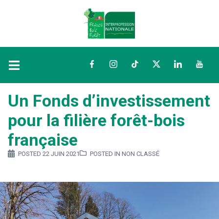
Facebook
Instagram
TikTok
Twitter
LinkedIn
YouTu
Un Fonds d’investissement
pour la filière forêt-bois
française
POSTED
22 JUIN 2021
POSTED IN NON CLASSÉ