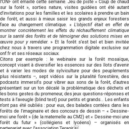
l’ONF ont émaillé cette semaine. Jeu de piste « Coup de chaud
sur la forêt », sorties nature, visites guidées ont été autant
d’invitations pour les familles et les scolaires à prendre un bain
de forêt, et aussi à mieux saisir les grands enjeux forestiers
face au changement climatique. «
L’objectif était en effet d
montrer concrètement les effets du réchauffement climatique
sur la santé des forêts et de témoigner des solutions mises en
œuvre pour y remédier
. » Et la forêt s’est bel et bien invitée
chez nous à travers une programmation digitale exclusive sur
onf.fr et ses réseaux sociaux.
Citons par exemple : le webinaire sur la forêt mosaïque,
concept visant à diversifier les essences sur des îlots d’avenir
et à varier les modes de sylviculture pour des peuplements
plus résistants –, sept vidéos sur la pluralité forestière, des
podcasts immersifs pour vibrer aux sons de la forêt, d’autres
présentant sur un ton décalé la problématique des déchets et
les bons gestes du promeneur, des jeux questions-réponses et
tests à l’aveugle (blind test) pour petits et grands… Les enfants
n’ont pas été oubliés : pour eux, des balades contées dans les
forêts de l’imaginaire et des concours de dessin – « Dessine-
moi une forêt » (de la maternelle au CM2) et « Dessine-moi une
forêt du futur » (collégiens et lycéens) – organisés en
partenariat avec l’association Teragir.