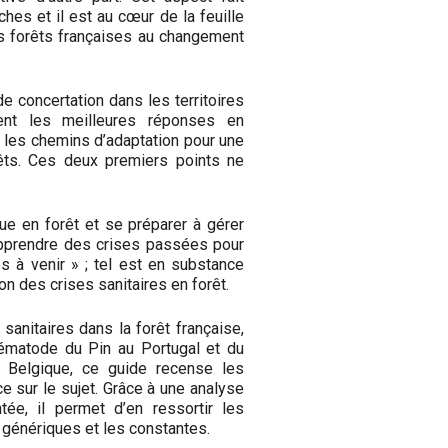
hes et il est au cœur de la feuille
es forêts françaises au changement
 concertation dans les territoires
ent les meilleures réponses en
re les chemins
d’adaptation pour une
rêts. Ces deux premiers points
ne
que en forêt et se préparer à gérer
pprendre des crises passées pour
s à venir » ; tel est
en substance
on des crises sanitaires en forêt.
sanitaires dans la forêt française,
ématode du Pin au Portugal et du
 Belgique, ce guide
recense les
ce sur le sujet. Grâce à une analyse
ée, il permet d’en ressortir les
 géné
riques et les constantes.