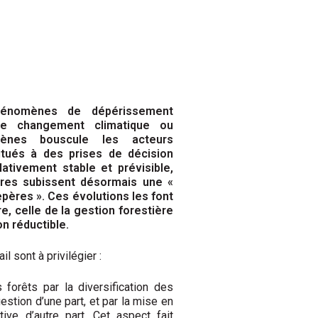
phénomènes de dépérissement
le chan
gement climatique ou
ogènes bouscule les acteurs
tués à des prises de décision
elativement
stable et prévisible,
aires subissent désormais une «
epères ». Ces évolutions les font
re, celle
de la gestion forestière
n réductible.
il sont à privilégier :
 forêts par la diversification des
estion d’une part, et par la mise en
tive d’autre
part. Cet aspect fait