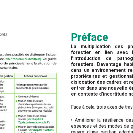
Préface
La multiplication des 
forestier en lien avec 
l’introduction de path
forestiers.
Davantage habi
dans un environnement r
propriétaires et gestionn
disloca
tion des cadres et r
entrer dans une nouvelle è
en contexte d’incertitude no
Face à cela, trois axes de trava
•
Améliorer la résilience des
essences et des modes
de g
œuvre d’une gestion adapta