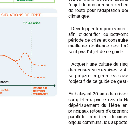
l’objet de nombreuses recherc
de route pour l’adaptation d
climatique.
•
Développer les processus de
afin d’identifier col
lectivem
période de crise et construi
meilleure résilience des fo
sont pas l’objet de ce guide.
•
Acquérir une culture du ris
des crises successives.
« A
se préparer à gérer les crise
l’objectif de ce guide de gesti
En balayant 20 ans de crises 
complétées par le cas
du N
dépérissement du Hêtre en
principaux retours d’expérien
parallèle
très bien document
enjeux communs, les aspects