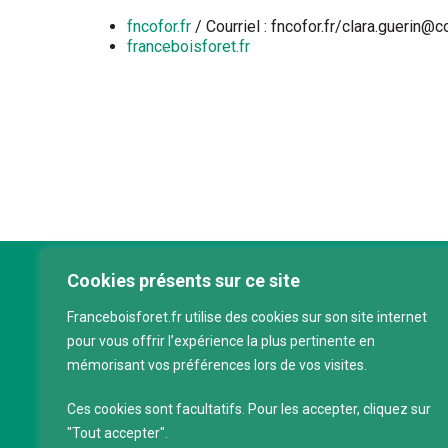
fncofor.fr
/ Courriel : fncofor.fr/clara.guerin
franceboisforet.fr
Cookies présents sur ce site
Franc
Franceboisforet.fr utilise des cookies sur son site internet
Inter
pour vous offrir l’expérience la plus pertinente en
filièr
mémorisant vos préférences lors de vos visites.
CAP 
120 a
Ces cookies sont facultatifs. Pour les accepter, cliquez sur
75011
"Tout accepter".