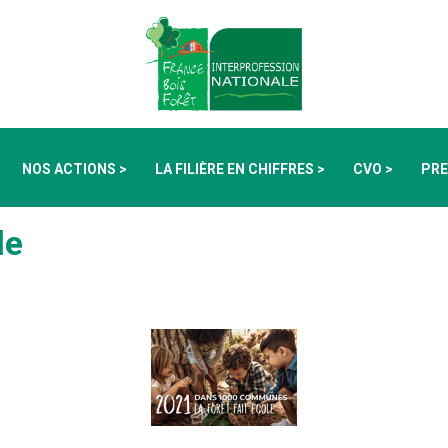
NOS ACTIONS >
LA FILIÈRE EN CHIFFRES >
CVO >
PRE
le