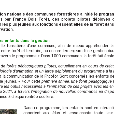
ion nationale des communes forestières a initié le progra
us par France Bois Forêt, ces projets pilotes déployés 
r les plus jeunes aux fonctions essentielles de la forêt dans 
rvation.
les enfants dans la gestion
elle forestière d’une commune, afin de mieux appréhender la
 entre forêt et territoire, ou encore les enjeux d’une gestion d
ravers le programme « Dans 1 000 communes, la forêt fait école
 de forêts pédagogiques pilotes, actuellement en cours de créat
ologie d’animation et un large déploiement du programme à la
à la communication de la Fncofor. Sont concernés les enfants de
de jeunes. «
Pour cette première année, une forêt pédagogique 
re les outils nécessaires à l’animation de ces projets avec les
ée 2021, à travers l’intégration de nouvelles communes au dispo
nce à chaque rentrée scolaire.
Dans ce programme, les enfants sont en interacti
apportent aux élus et enseignants toute leu