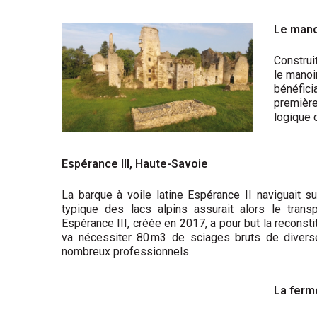
Le mano
Construi
le manoi
bénéfici
première
logique 
Espérance III, Haute-Savoie
La barque à voile latine Espérance II naviguait s
typique des lacs alpins assurait alors le tran
Espérance III, créée en 2017, a pour but la reconst
va nécessiter 80 m3 de sciages bruts de diver
nombreux professionnels.
La ferme