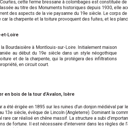
 Courtes, cette ferme bressane à colombages est constituée de 
assée au titre des Monuments historiques depuis 1930, elle accu
rent des aspects de la vie paysanne du 19e siècle. Le corps de l
 car la charpente et la toiture provoquent des fuites, et les plan
-et-Loire
 la Bourdaisière à Montlouis-sur-Loire. Initialement maison
emaniée au début du 19e siècle dans un style néogothique
oiture et de la charpente, qui la protégera des infiltrations
opriété, en circuit court.
er en bois de la tour d’Avalon, Isère
ur a été érigée en 1895 sur les ruines d’un donjon médiéval par l
au 13e siècle, évêque de Lincoln (Angleterre). Dominant la commu
al rare car réalisé en chêne massif. La structure a subi d’impor
ns de fortune. Il est nécessaire d’intervenir dans les règles de l’