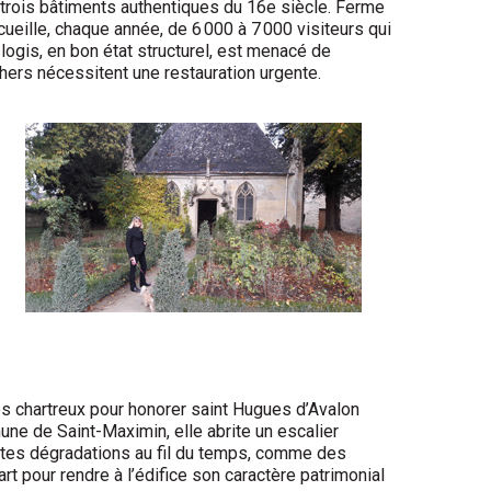
trois bâtiments authentiques du 16e siècle. Ferme
eille, chaque année, de 6 000 à 7 000 visiteurs qui
ogis, en bon état structurel, est menacé de
chers nécessitent une restauration urgente.
es chartreux pour hono­rer saint Hugues d’Avalon
ne de Saint-Maximin, elle abrite un escalier
tantes dégradations au fil du temps, comme des
art pour rendre à l’édifice son cara­ctère patrimonial