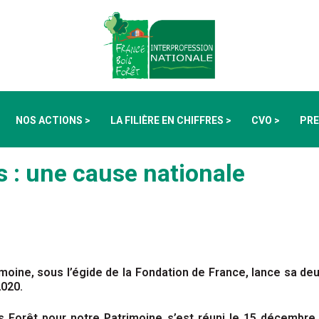
NOS ACTIONS >
LA FILIÈRE EN CHIFFRES >
CVO >
PRE
s : une cause nationale
imoine, sous l’égide de la Fondation de France, lance sa 
2020.
s Forêt pour notre Patrimoine s’est réuni le 15 décembre