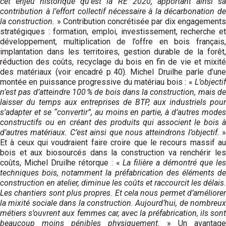
cet enjeu historique qu’est la RE 2020, apportant ainsi sa
contribution à l’effort collectif nécessaire à la décarbonation de
la construction.
» Contribution concrétisée par dix engagement
stratégiques : formation, emploi, investissement, recherche et
développement, multiplication de l’offre en bois français,
implantation dans les territoires, gestion durable de la forêt,
réduction des coûts, recyclage du bois en fin de vie et mixité
des matériaux (voir encadré p. 40). Michel Druilhe parle d’une
montée en puissance progressive du matériau bois : «
L’objectif
n’est pas d’atteindre 100 % de bois dans la construction, mais de
laisser du temps aux entreprises de BTP, aux industriels pour
s’adapter et se “convertir”, au moins en partie, à d’autres modes
constructifs ou en créant des produits qui associent le bois à
d’autres matériaux. C’est ainsi que nous atteindrons l’objectif.
»
Et à ceux qui voudraient faire croire que le recours massif au
bois et aux biosourcés dans la construction va renchérir les
coûts, Michel Druilhe rétorque : «
La filière a démontré que le
techniques bois, notamment la préfabrication des éléments de
construction en atelier, diminue les coûts et raccourcit les délais.
Les chantiers sont plus propres. Et cela nous permet d’améliorer
la mixité sociale dans la construction. Aujourd’hui, de nombreux
métiers s’ouvrent aux femmes car, avec la préfa­brication, ils sont
beaucoup moins pénibles physiquement.
» Un avantage