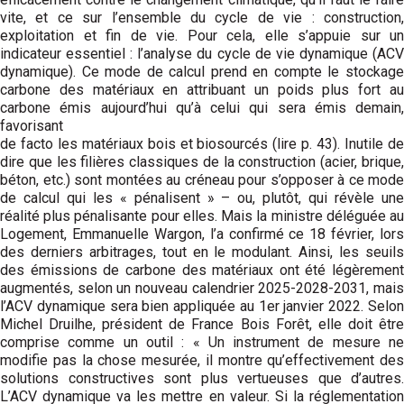
vite, et ce sur l’ensemble du cycle de vie : construction,
exploitation et fin de vie. Pour cela, elle s’appuie sur un
indicateur essentiel : l’analyse du cycle de vie dynamique (ACV
dynamique). Ce mode de calcul prend en compte le stockage
carbone des matériaux en attribuant un poids plus fort au
carbone émis aujourd’hui qu’à celui qui sera émis demain,
favorisant
de facto les matériaux bois et bio­sourcés (lire p. 43). Inutile de
dire que les filières classiques de la construction (acier, brique,
béton, etc.) sont montées au créneau pour s’opposer à ce mode
de calcul qui les « pénalisent » – ou, plutôt, qui révèle une
réalité plus pénalisante pour elles. Mais la ministre déléguée au
Logement, Emmanuelle Wargon, l’a confirmé ce 18 février, lors
des derniers arbitrages, tout en le modulant. Ainsi, les seuils
des émissions de carbone des matériaux ont été légère­ment
augmentés, selon un nouveau calendrier 2025-2028-2031, mais
l’ACV dynamique sera bien appliquée au 1er janvier 2022. Selon
Michel Druilhe, président de France Bois Forêt, elle doit être
comprise comme un outil : « Un instrument de mesure ne
modifie pas la chose mesurée, il montre qu’effectivement des
solutions constructives sont plus vertueuses que d’autres.
L’ACV dynamique va les mettre en valeur. Si la réglementation