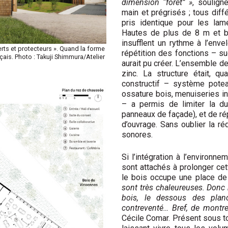
dimension “forêt” »
, soulign
main et prégrisés ; tous diffé
pris identique pour les lame
Hautes de plus de 8 m et br
insufflent un rythme à l’env
rts et protecteurs ». Quand la forme
répétition des fonctions – s
çais. Photo : Takuji Shimmura/Atelier
aurait pu créer. L’ensemble de
zinc. La structure était, 
constructif – système potea
ossature bois, menuiseries i
– a permis de limiter la dur
panneaux de façade), et de rép
d’ouvrage. Sans oublier la r
sonores.
Si l’intégration à l’environne
sont attachés à prolonger cet
le bois occupe une place de
sont très chaleureuses. Donc
bois, le dessous des plan
contreventé… Bref, de montre
Cécile Comar. Présent sous t