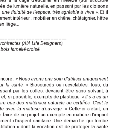
mes à la cage d’escalier en mélèze (sur structure
ée de lumière naturelle, en passant par les cloisons
« une fluidité de l’espace, très agréable à vivre »
. Et il
ment intérieur : mobilier en chêne, châtaignier, hêtre
 en liège…
_________________________
rchitectes (AIA Life Designers).
bois lamellé-croisé.
encore :
« Nous avons pris soin d’utiliser uniquement
ur la santé. »
Biosourcés ou recyclables, tous, du
ssant par les colles, devaient être sans solvant, à
et, si possible, exempts de plastique.
« Il y a eu un
uire que des matériaux naturels ou certifiés. C’est le
oite avec la maîtrise d’ouvrage. »
Celle-ci s’était, en
r
faire de ce projet un exemple en matière d’impact
amment d’aspect sanitaire. Une démarche qui tombe
titution » dont la vocation est de protéger la santé