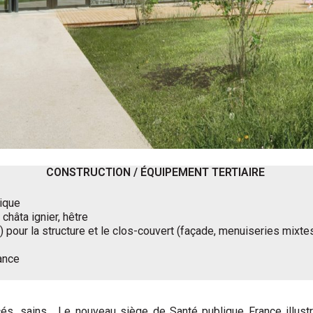
CONSTRUCTION / ÉQUIPEMENT TERTIAIRE
gique
hâta ignier, hêtre
) pour la structure et le clos-couvert (façade, menuiseries mix
ance
cés, sains… Le nouveau siège de Santé publique France illustre