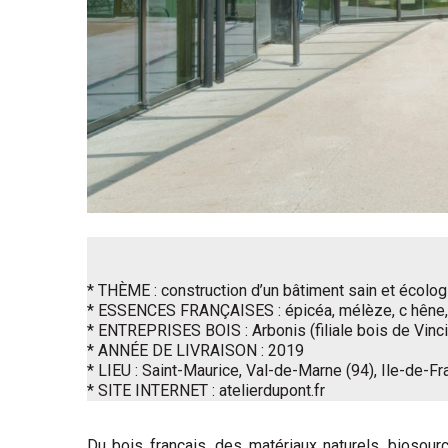
* THÈME : construction d’un bâtiment sain et écolo
* ESSENCES FRANÇAISES : épicéa, mélèze, c hêne, c
* ENTREPRISES BOIS : Arbonis (filiale bois de Vinci
* ANNÉE DE LIVRAISON : 2019
* LIEU : Saint-Maurice, Val-de-Marne (94),
I
le-de-Fr
* SITE INTERNET : atelierdupont.fr
Du bois français, des matériaux naturels, biosour