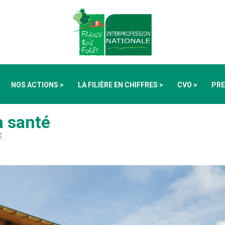
NOS ACTIONS >
LA FILIÈRE EN CHIFFRES >
CVO >
PRE
a santé
É