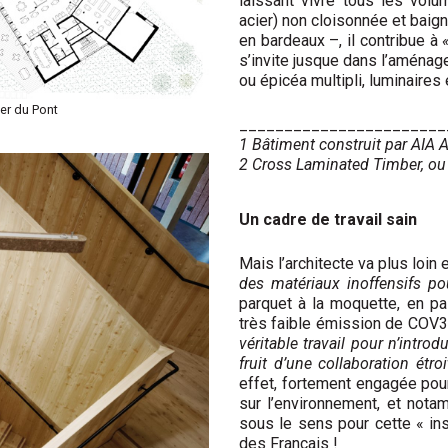
laissant vivre tous les volu
acier) non cloisonnée et baign
en bardeaux –, il contribue à
s’invite jusque dans l’aménage
ou épicéa multipli, luminaires
ier du Pont
_______________________
1 Bâtiment construit par AIA A
2 Cross Laminated Timber, ou 
Un cadre de travail sain
Mais l’architecte va plus loin 
des matériaux inoffensifs po
parquet à la moquette, en pa
très faible émission de COV3 
véritable travail pour n’introd
fruit d’une collaboration étr
effet, fortement engagée pou
sur l’environnement, et not
sous le sens pour cette « ins
des Français !