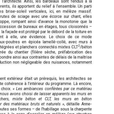
e l’architecte. Ainsi, les bardeaux sont fendus à la
rents, ils apportent du relief à l’ensemble. Un parti
s brise-soleil verticales, ici, en mélèze massif.
utes de sciage avec une écorce sur chant, elles
eloppe, rompant ainsi d’avance la monotonie que la
uccession de bureaux en étages, tous cloisonnés –
 la façade est protégé par le débord de la toiture en
quant à elle, une évidence. Le choix de ce mode
ux-poutres en épicéa lamellé-collé, avec murs à
2
ntégrées et planchers connectés mixtes CLT
/béton
ée du chantier (filière sèche,
préfabrication des
ondre ainsi aux contraintes de délais de la maîtrise
éduction non négligeable des nuisances, notamment
ment extérieur était un prérequis, les architectes se
te cohérence à l’intérieur du programme. Là encore,
 choix.
« Les ambiances conférées par ce matériau
 nous avons choisi de laisser apparents les murs en
chers, mixte béton et CLT, les murs en béton
r des matériaux bruts et naturels »
, détaille Anne-
outes ses formes – de l’habillage sous la charpente