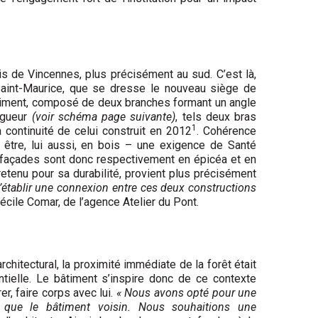
 de Vincennes, plus précisément au sud. C’est là,
Saint-Maurice, que se dresse le nouveau siège de
timent, composé de deux branches formant un angle
ngueur
(voir schéma page suivante)
, tels deux bras
1
a continuité de celui construit en 2012
. Cohérence
 être, lui aussi, en bois – une exigence de Santé
 façades sont donc respectivement en épicéa et en
retenu pour sa durabilité, provient plus précisément
 d’établir une connexion entre ces deux constructions
Cécile Comar, de l’agence Atelier du Pont.
hitectural, la proximité immédiate de la forêt était
ielle. Le bâtiment s’inspire donc de ce contexte
r, faire corps avec lui.
« Nous avons opté pour une
 que le bâtiment voisin. Nous souhaitions une