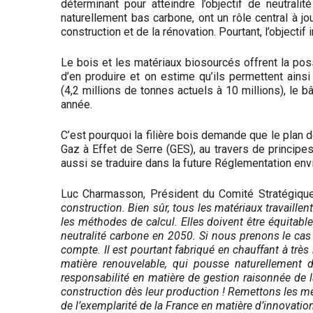
déterminant pour atteindre l’objectif de neutral
naturellement bas carbone, ont un rôle central à j
construction et de la rénovation. Pourtant, l’object
Le bois et les matériaux biosourcés offrent la pos
d’en produire et on estime qu’ils permettent ains
(4,2 millions de tonnes actuels à 10 millions), l
année.
C’est pourquoi la filière bois demande que le plan
Gaz à Effet de Serre (GES), au travers de principe
aussi se traduire dans la future Réglementation env
Luc Charmasson, Président du Comité Stratégique 
construction. Bien sûr, tous les matériaux travaille
les méthodes de calcul. Elles doivent être équitable
neutralité carbone en 2050. Si nous prenons le cas
compte. Il est pourtant fabriqué en chauffant à très 
matière renouvelable, qui pousse naturellement da
responsabilité en matière de gestion raisonnée de 
construction dès leur production ! Remettons les méth
de l’exemplarité de la France en matière d’innovation