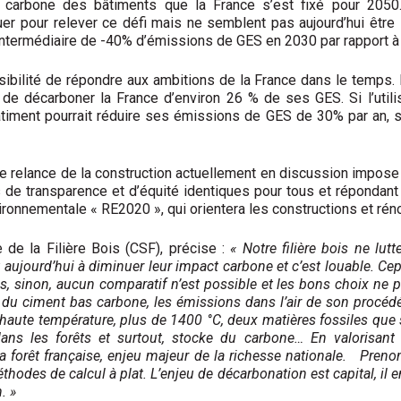
ité carbone des bâtiments que la France s’est fixé pour 205
ouer pour relever ce défi mais ne semblent pas aujourd’hui êtr
if intermédiaire de -40% d’émissions de GES en 2030 par rapport à
sibilité de répondre aux ambitions de la France dans le temps. E
i de décarboner la France d’environ 26 % de ses GES. Si l’utili
e bâtiment pourrait réduire ses émissions de GES de 30% par an,
 de relance de la construction actuellement en discussion impose
s de transparence et d’équité identiques pour tous et répondant
ironnementale « RE2020 », qui orientera les constructions et ré
de la Filière Bois (CSF), précise :
« Notre filière bois ne lu
nt aujourd’hui à diminuer leur impact carbone et c’est louable. C
s, sinon, aucun comparatif n’est possible et les bons choix ne p
 du ciment bas carbone, les émissions dans l’air de son procédé
haute température, plus de 1400 °C, deux matières fossiles que sont
ns les forêts et surtout, stocke du carbone… En valorisant l
la forêt française, enjeu majeur de la richesse nationale. Pre
odes de calcul à plat. L’enjeu de décarbonation est capital, il e
. »