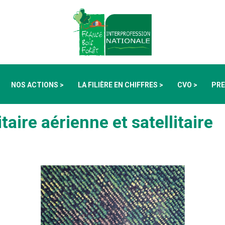
NOS ACTIONS >
LA FILIÈRE EN CHIFFRES >
CVO >
PRE
aire aérienne et satellitaire