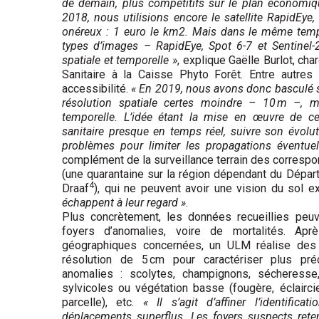
de demain, plus compétitifs sur le plan économique
2018, nous utilisions encore le satellite RapidEye, 
onéreux : 1 euro le km2. Mais dans le même tem
types d’images – RapidEye, Spot 6-7 et Sentinel-
spatiale et temporelle »
, explique Gaëlle Burlot, c
Sanitaire à la Caisse Phyto Forêt. Entre autres a
accessibilité.
« En 2019, nous avons donc basculé su
résolution spatiale certes moindre – 10 m –, m
temporelle. L’idée étant la mise en œuvre de ces
sanitaire presque en temps réel, suivre son évolut
problèmes pour limiter les propagations éventuel
complément de la surveillance terrain des corresp
(une quarantaine sur la région dépendant du Dépar
4
Draaf
), qui ne peuvent avoir une vision du sol 
échappent à leur regard »
.
Plus concrètement, les données recueillies peu
foyers d’anomalies, voire de mortalités. Apr
géographiques concernées, un ULM réalise des
résolution de 5 cm pour caractériser plus pr
anomalies : scolytes, champignons, sécheresse,
sylvicoles ou végétation basse (fougère, éclairc
parcelle), etc.
« Il s’agit d’affiner l’identific
déplacements superflus. Les foyers suspects reten