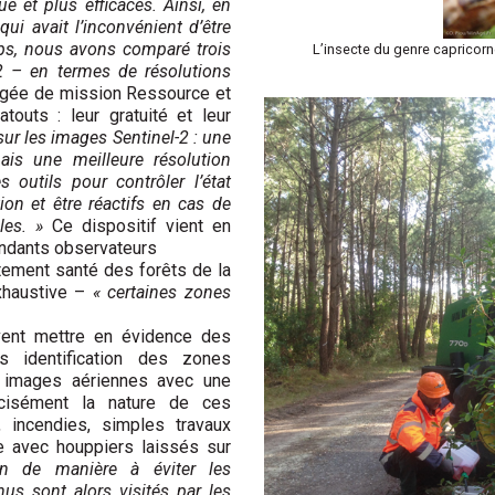
 et plus efficaces. Ainsi, en
qui avait l’inconvénient d’être
ps, nous avons comparé trois
L’insecte du genre capricor
2 – en termes de résolutions
hargée de mission Ressource et
touts : leur gratuité et leur
r les images Sentinel-2 : une
ais une meilleure résolution
 outils pour contrôler l’état
ion et être réactifs en cas de
les. »
Ce dispositif vient en
ondants observateurs
tement santé des forêts de la
exhaustive –
« certaines zones
vent mettre en évidence des
ès identification des zones
 images aériennes avec une
écisément la nature de ces
 incendies, simples travaux
ie avec houppiers laissés sur
ation de manière à éviter les
us sont alors visités par les