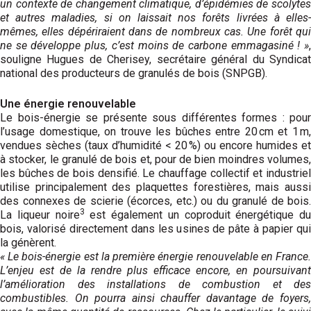
un contexte de changement climatique, d’épidémies de scolytes
et autres maladies, si on laissait nos forêts livrées à elles-
mêmes, elles dépériraient dans de nombreux cas. Une forêt qui
ne se développe plus, c’est moins de carbone emmagasiné ! »
,
souligne Hugues de Cherisey, secrétaire général du Syndicat
national des producteurs de granulés de bois (SNPGB).
Une énergie renouvelable
Le bois-énergie se présente sous différentes formes : pour
l’usage domestique, on trouve les bûches entre 20 cm et 1 m,
vendues sèches (taux d’humidité < 20 %) ou encore humides et
à stocker, le granulé de bois et, pour de bien moindres volumes,
les bûches de bois densifié. Le chauffage collectif et industriel
utilise principalement des plaquettes forestières, mais aussi
des connexes de scierie (écorces, etc.) ou du granulé de bois.
3
La liqueur noire
est également un coproduit énergétique du
bois, valorisé directement dans les usines de pâte à papier qui
la génèrent.
« Le bois-énergie est la première énergie renouvelable en France.
L’enjeu est de la rendre plus efficace encore, en poursui­vant
l’amélioration des installations de combustion et des
combustibles. On pourra ainsi chauffer davantage de foyers,