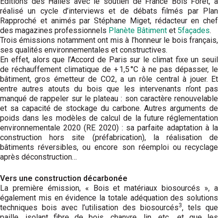
Éditions des Halles avec le soutien de France Bois Forêt, a
réalisé un cycle d’interviews et de débats filmés par Plan
Rapproché et animés par Stéphane Miget, rédacteur en chef
des magazines professionnels
Planète Bâtiment
et
5façades
.
Trois émissions notamment ont mis à l’honneur le bois français,
ses qualités environnementales et constructives.
En effet, alors que l’Accord de Paris sur le climat fixe un seuil
de réchauffement climatique de + 1,5 °C à ne pas dépasser, le
bâtiment, gros émetteur de CO2, a un rôle central à jouer. Et
entre autres atouts du bois que les intervenants n’ont pas
manqué de rappeler sur le plateau : son caractère renouvelable
et sa capacité de stockage du carbone. Autres arguments de
poids dans les modèles de calcul de la future réglementation
environnementale 2020 (RE 2020) : sa parfaite adaptation à la
construction hors site (préfabrication), la réalisation de
bâtiments réversibles, ou encore son réemploi ou recyclage
après déconstruction…
Vers une construction décarbonée
La première émission, « Bois et matériaux biosourcés », a
également mis en évidence la totale adéquation des solutions
3
techniques bois avec l’utilisation des biosourcés
, tels que
paille, isolant fibre de bois, chanvre, lin, etc., et que les