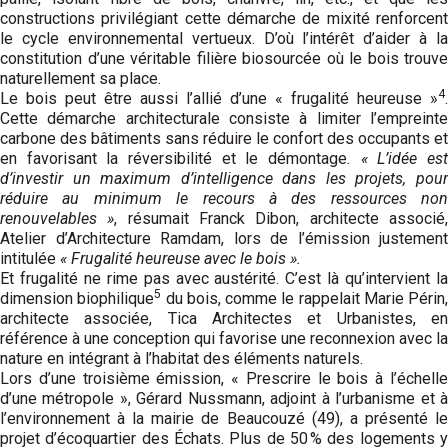
constructions privilégiant cette démarche de mixité renforcent
le cycle environnemental vertueux. D’où l’intérêt d’aider à la
constitution d’une véritable filière biosourcée où le bois trouve
naturellement sa place.
4
Le bois peut être aussi l’allié d’une « frugalité heureuse »
.
Cette démarche architecturale consiste à limiter l’empreinte
carbone des bâtiments sans réduire le confort des occupants et
en favorisant la réversibilité et le démontage
. « L’idée est
d’investir un maximum d’intelligence dans les projets, pour
réduire au minimum le recours à des ressources non
renouvelables »
, résumait Franck Dibon, architecte associé
Atelier d’Architecture Ramdam, lors de l’émission justement
intitulée
« Frugalité heureuse avec le bois ».
Et frugalité ne rime pas avec austérité. C’est là qu’intervient la
5
dimension biophilique
du bois, comme le rappelait Marie Périn,
architecte associée, Tica Architectes et Urbanistes, en
référence à une conception qui favorise une reconnexion avec la
nature en intégrant à l’habitat des éléments naturels.
Lors d’une troisième émission, « Prescrire le bois à l’échelle
d’une métropole », Gérard Nussmann, adjoint à l’urbanisme et à
l’environnement à la mairie de Beaucouzé (49), a présenté le
projet d’écoquartier des Échats. Plus de 50 % des logements y