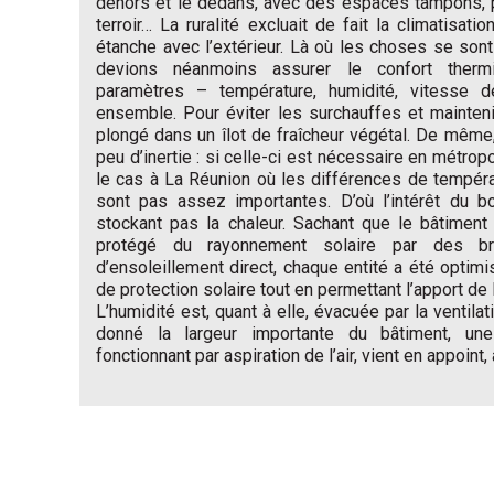
dehors et le dedans, avec des espaces tampons, p
terroir… La ruralité excluait de fait la climatisatio
étanche avec l’extérieur. Là où les choses se son
devions néanmoins assurer le confort ther
paramètres – température, humidité, vitesse de l
ensemble. Pour éviter les surchauffes et maintenir
plongé dans un îlot de fraîcheur végétal. De même,
peu d’inertie : si celle-ci est nécessaire en métropo
le cas à La Réunion où les différences de températu
sont pas assez importantes. D’où l’intérêt du b
stockant pas la chaleur. Sachant que le bâtiment
protégé du rayonnement solaire par des bris
d’ensoleillement direct, chaque entité a été optimi
de protection solaire tout en permettant l’apport de 
L’humidité est, quant à elle, évacuée par la ventilat
donné la largeur importante du bâtiment, une
fonctionnant par aspiration de l’air, vient en appoint,