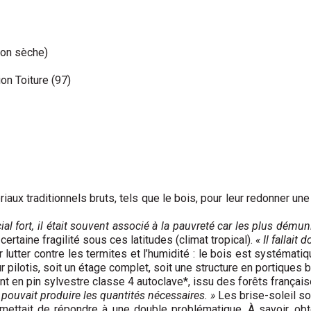
son sèche)
n Toiture (97)
aux traditionnels bruts, tels que le bois, pour leur redonner une
l fort, il était souvent associé à la pauvreté car les plus dému
 certaine fragilité sous ces latitudes (climat tropical).
« Il fallait
 lutter contre les termites et l’humidité : le bois est systémat
pilotis, soit un étage complet, soit une structure en portiques b
t en pin sylvestre classe 4 autoclave*, issu des forêts françai
 pouvait produire les quantités nécessaires. »
Les brise-soleil son
rmettait de répondre à une double problématique. À savoir, obte