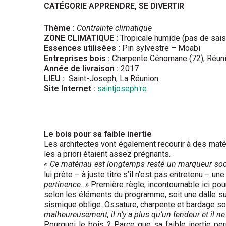
CATÉGORIE APPRENDRE, SE DIVERTIR
Thème :
Contrainte climatique
ZONE CLIMATIQUE :
Tropicale humide (pas de sai
Essences utilisées :
Pin sylvestre – Moabi
Entreprises bois :
Charpente Cénomane (72), Réunio
Année de livraison :
2017
LIEU :
Saint-Joseph, La Réunion
Site Internet :
saintjoseph.re
Le bois pour sa faible inertie
Les architectes vont également recourir à des matéri
les a priori étaient assez prégnants.
« Ce matériau est longtemps resté un marqueur socia
lui prête – à juste titre s’il n’est pas entretenu – une
pertinence. »
Première règle, incontournable ici pour
selon les éléments du programme, soit une dalle sur 
sismique oblige. Ossature, charpente et bardage son
malheureusement, il n’y a plus qu’un fendeur et il ne
Pourquoi le bois ? Parce que sa faible inertie pe