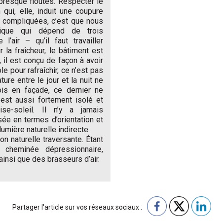
resque floutés. Respecter le
n qui, elle, induit une coupure
t compliquées, c’est que nous
mique qui dépend de trois
’air – qu’il faut travailler
 la fraîcheur, le bâtiment est
 il est conçu de façon à avoir
le pour rafraîchir, ce n’est pas
re entre le jour et la nuit ne
ois en façade, ce dernier ne
 est aussi fortement isolé et
e-soleil. Il n’y a jamais
sée en termes d’orientation et
lumière naturelle indirecte.
ion naturelle traversante. Étant
 cheminée dépressionnaire,
 ainsi que des brasseurs d’air.
Partager l'article sur vos réseaux sociaux :