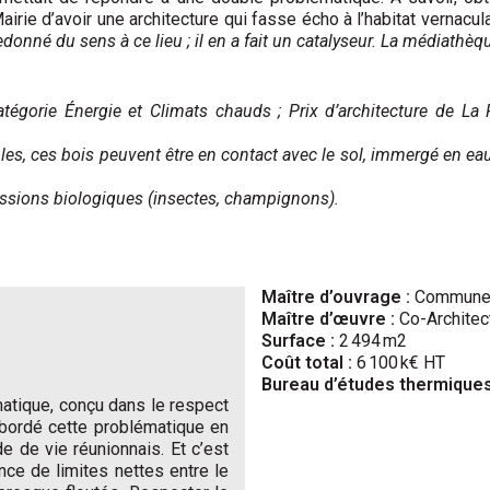
airie d’avoir une architecture qui fasse écho à l’habitat vernacula
donné du sens à ce lieu ; il en a fait un catalyseur.
La médiathèqu
égorie Énergie et Climats chauds ; Prix d’architecture de La 
ibles, ces bois peuvent être en contact avec le sol, immergé en 
essions biologiques (insectes, champignons).
Maître d’ouvrage :
Commune d
Maître d’œuvre :
Co-Architec
Surface :
2 494 m2
Coût total :
6 100 k€ HT
Bureau d’études thermiques
matique, conçu dans le respect
abordé cette problématique en
e de vie réunionnais. Et c’est
ence de limites nettes entre le