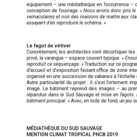
équipement – une médiathèque en l’occurrence – qui 
conception de l’ouvrage.
« Nous avons donc pris le 
vernaculaires et non des maisons de maître aux cla
essayant d’en reproduire le schéma. »
Le fagot de vétiver
Concrètement, les architectes vont décor­tiquer les 
privé, la varangue – espace couvert typique.
« Ensui
reproduit ce séquençage. »
Traduction sur ce progra
d’accueil et d’exposition faisant office de zone int
organisé en une succession de cabanes à l’échelle 
Autre particularité du projet : il s’est fortement
imagé. Le bâtiment reprend des images – au premi
répandue dans le Sud Sauvage et mise en fagots. N
bâtiment principal. »
Avec, en toile de fond, un jeu su
MÉDIATHÈQUE DU SUD SAUVAGE
MENTION CLIMAT TROPICAL PNCB 2019