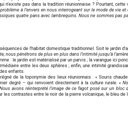
n’existe pas dans la tradition réunionnaise ? Pourtant, cette v
problème à l’envers en nous interrogeant sur le mode de vie et d’
ssiques quatre pans avec lambrequins. Nous ne sommes pas parti
séquences de l’habitat domestique traditionnel. Soit le jardin d’a
te, nous pénétrons de plus en plus dans l’intimité jusqu’à l’arrièr
mme : le jardin est matérialisé par un parvis ; la varangue ici p
ermédiaire entre les deux sphères ; enfin, une intimité grandissa
des enfants.
 imprégné de la toponymie des lieux réunionnais : « Souris chaud
er degré – qui renvoient directement à la culture rurale.
« No
ous avons réinterprété l’image de ce fagot posé sur un bloc de
r les contrastes entre le noir de la pierre volcanique, le bleu de 