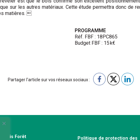
 révéler est que le bois confirme son excellent positionnement
e sur les autres matériaux. Cette étude permettra donc de renfo
res matières. 
PROGRAMME
Réf. FBF : 18PC865
Budget FBF : 15 k€
Partager l'article sur vos réseaux sociaux :
e Bois Forêt
Politique de protection des