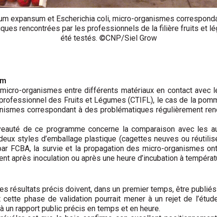
ium expansum et Escherichia coli, micro-organismes correspond
ques rencontrées par les professionnels de la filière fruits et l
été testés. ©CNP/Siel Grow
im
icro-organismes entre différents matériaux en contact avec l
professionnel des Fruits et Légumes (CTIFL), le cas de la pom
ismes correspondant à des problématiques régulièrement renco
uveauté de ce programme concerne la comparaison avec les aut
t deux styles d’emballage plastique (cagettes neuves ou réutilis
par FCBA, la survie et la propagation des micro-organismes on
t après inoculation ou après une heure d’incubation à températ
es résultats précis doivent, dans un premier temps, être publiés 
t cette phase de validation pourrait mener à un rejet de l’étu
 un rapport public précis en temps et en heure.