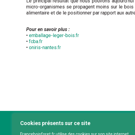
Le principal résultat que nous pouvons aujourd’hui
micro-organismes se propagent moins sur le bois qu
alimentaire et de le positionner par rapport aux aut
Pour en savoir plus :
•
emballage-leger-bois.fr
•
fcba.fr
•
oniris-nantes.fr
Cookies présents sur ce site
Franc
Franceboisforet.fr utilise des cookies sur son site internet