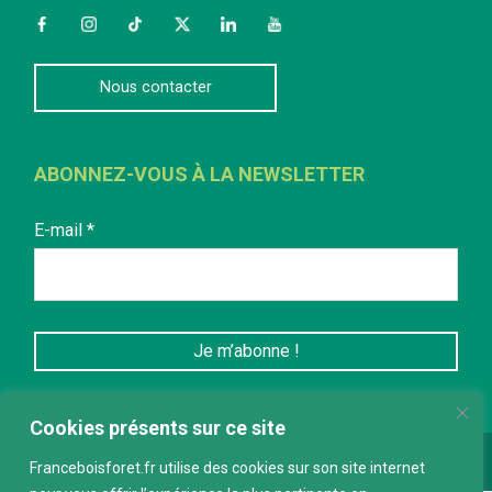
Facebook
Instagram
TikTok
Twitter
LinkedIn
YouTube
Nous contacter
ABONNEZ-VOUS À LA NEWSLETTER
E-mail
*
Cookies présents sur ce site
Conception :
keepdesign.fr
Franceboisforet.fr utilise des cookies sur son site internet