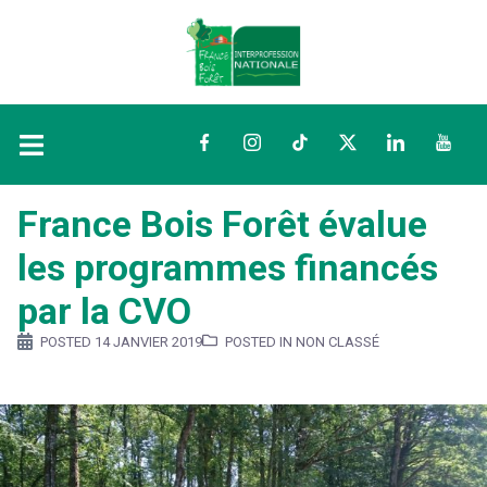
Facebook
Instagram
TikTok
Twitter
LinkedIn
YouTu
France Bois Forêt évalue
les programmes financés
par la CVO
POSTED
14 JANVIER 2019
POSTED IN NON CLASSÉ