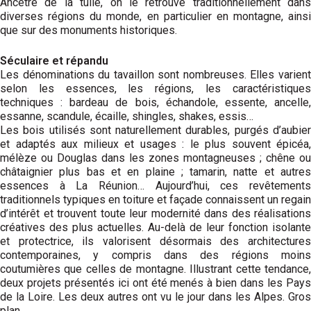
Ancêtre de la tuile, on le retrouve traditionnellement dans
diverses régions du monde, en particulier en montagne, ainsi
que sur des monuments historiques.
Séculaire et répandu
Les dénominations du tavaillon sont nombreuses. Elles varient
selon les essences, les régions, les caractéristiques
techniques : bardeau de bois, échandole, essente, ancelle,
essanne, scandule, écaille, shingles, shakes, essis…
Les bois utilisés sont naturellement durables, purgés d’aubier
et adaptés aux milieux et usages : le plus souvent épicéa,
mélèze ou Douglas dans les zones montagneuses ; chêne ou
châtaignier plus bas et en plaine ; tamarin, natte et autres
essences à La Réunion… Aujourd’hui, ces revêtements
traditionnels typiques en toiture et façade connaissent un regain
d’intérêt et trouvent toute leur modernité dans des réalisations
créatives des plus actuelles. Au-delà de leur fonction isolante
et protectrice, ils valorisent désormais des architectures
contemporaines, y compris dans des régions moins
coutumières que celles de montagne. Illustrant cette tendance,
deux projets présentés ici ont été menés à bien dans les Pays
de la Loire. Les deux autres ont vu le jour dans les Alpes. Gros
plan.