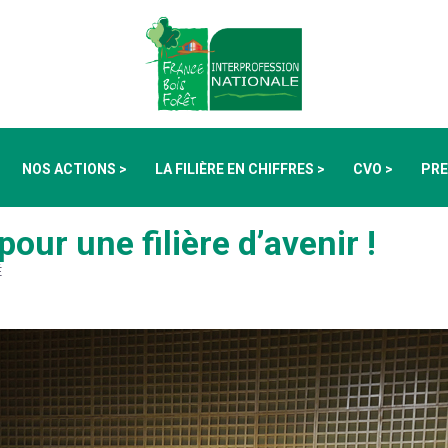
NOS ACTIONS >
LA FILIÈRE EN CHIFFRES >
CVO >
PRE
our une filière d’avenir !
É