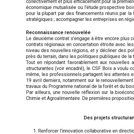
collectivement et plus efficacement pour la premièr
économique mutualisée ou l’étude prospective bois 
pour la plupart par des financements réunis par la fi
stratégiques ; accompagner les entreprises en régio
Reconnaissance renouvelée
Le deuxième contrat s’engage à être encore plus conq
contrats régionaux en concertation étroite avec le
niveau des nouvelles régions, et y décliner des poli
près du terrain, dans les politiques publiques de la
Tout en répondant favorablement aux nouvelles att
structurantes (voir encadré), le CSF Bois a voulu c
même, les professionnels partagent les attentes ex
19 avril derniers, notamment sur le renouvellement
travaux du Programme national de la forêt et du boi
Par ailleurs, une nouvelle réflexion sur la bioé
Chimie et Agroalimentaire. De premières propositions
Des projets structura
Renforcer l’innovation collaborative en direct