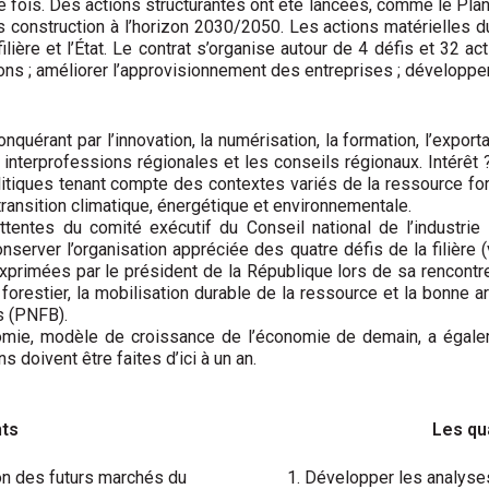
e fois. Des actions structurantes ont été lancées, comme le Plan 
construction à l’horizon 2030/2050. Les actions matérielles du
lière et l’État. Le contrat s’organise autour de 4 défis et 32 ac
ns ; améliorer l’approvisionnement des entreprises ; développer 
uérant par l’innovation, la numérisation, la formation, l’exportat
s interprofessions régionales et les conseils régionaux. Intérêt
tiques tenant compte des contextes variés de la ressource forest
 transition climatique, énergétique et environnementale.
entes du comité exécutif du Conseil national de l’industrie 
onserver l’organisation appréciée des quatre défis de la filière 
primées par le président de la République lors de sa rencontre 
 forestier, la mobilisation durable de la ressource et la bonne 
s (PNFB).
conomie, modèle de croissance de l’économie de demain, a égal
 doivent être faites d’ici à un an.
nts
Les qu
ion des futurs marchés du
Développer les analyses 