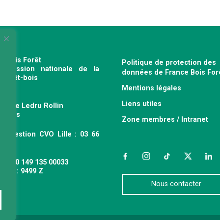
e Bois Forêt
Politique de protection des
profession nationale de la
données de France Bois For
e forêt-bois
Mentions légales
120
Liens utiles
venue Ledru Rollin
 Paris
Zone membres / Intranet
ce gestion CVO Lille : 03 66
 63
Facebook
Instagram
TikTok
Twitter
Link
 : 490 149 135 00033
APE : 9499 Z
Nous contacter