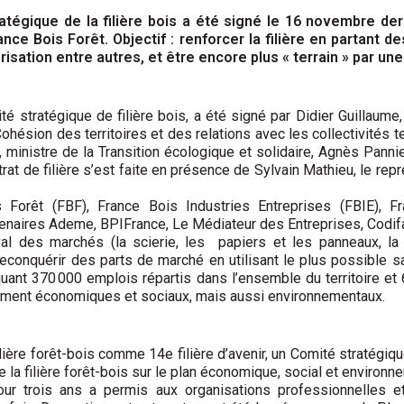
ratégique de la filière bois a été signé le 16 novembre der
rance Bois Forêt. Objectif : renforcer la filière en partan
risation entre autres, et être encore plus « terrain » par un
é stratégique de filière bois, a été signé par Didier Guillaume, m
hésion des territoires et des relations avec les collectivités te
t, ministre de la Transition écologique et solidaire, Agnès Panni
rat de filière s’est faite en présence de Sylvain Mathieu, le re
s Forêt (FBF), France Bois Industries Entreprises (FBIE), F
enaires Ademe, BPIFrance, Le Médiateur des Entreprises, Codif
aval des marchés (la scierie, les papiers et les panneaux, la c
e reconquérir des parts de marché en utilisant le plus possible 
uant 370 000 emplois répartis dans l’ensemble du territoire et
ement économiques et sociaux, mais aussi environnementaux.
ière forêt-bois comme 14e filière d’avenir, un Comité stratégique
e la filière forêt-bois sur le plan économique, social et environ
r trois ans a permis aux organisations professionnelles et 