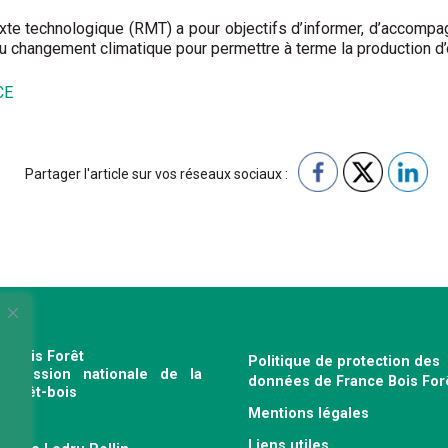
ixte technologique (RMT) a pour objectifs d’informer, d’accompa
u changement climatique pour permettre à terme la production d’ou
RCE
Partager l'article sur vos réseaux sociaux :
e Bois Forêt
Politique de protection des
profession nationale de la
données de France Bois For
e forêt-bois
Mentions légales
120
Liens utiles