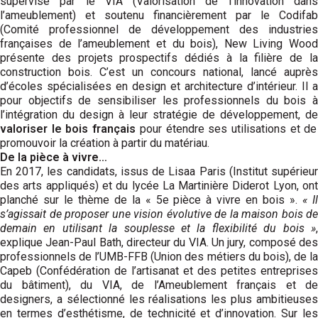
supervisé par le VIA (Valorisation de l’innovation dans
l’ameublement) et soutenu finan­cièrement par le Codifab
(Comité professionnel de développement des industries
françaises de l’ameublement et du bois), New Living Wood
présente des projets prospectifs dédiés à la filière de la
construction bois. C’est un concours national, lancé auprès
d’écoles spécialisées en design et architecture d’intérieur. Il a
pour objectifs de sensibiliser les professionnels du bois à
l’inté­gration du design à leur stratégie de dévelop­pement, de
valoriser le bois français
pour étendre ses utilisations et de
promouvoir la création à partir du matériau.
De la pièce à vivre…
En 2017, les candidats, issus de Lisaa Paris (Institut supérieur
des arts appliqués) et du lycée La Martinière Diderot Lyon, ont
planché sur le thème de la « 5e pièce à vivre en bois ».
« I
s’agissait de proposer une vision évolutive de la maison bois de
demain en utilisant la souplesse et la flexibilité du bois »
,
explique Jean-Paul Bath, directeur du VIA. Un jury, composé des
professionnels de l’UMB-FFB (Union des métiers du bois), de la
Capeb (Confédération de l’artisanat et des petites entreprises
du bâtiment), du VIA, de l’Ameublement français et de
designers, a sélectionné les réalisations les plus ambitieuses
en termes d’esthétisme, de technicité et d’innovation. Sur les