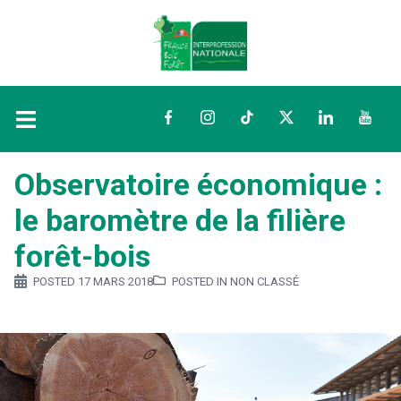
Facebook
Instagram
TikTok
Twitter
LinkedIn
YouTu
Observatoire économique :
le baromètre de la filière
forêt-bois
POSTED
17 MARS 2018
POSTED IN NON CLASSÉ