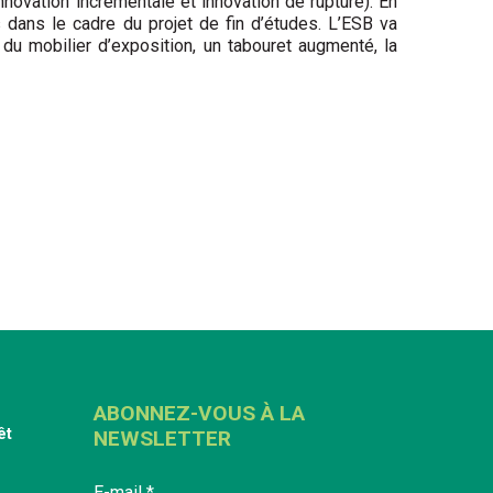
novation incrémentale et innovation de rupture). En
 dans le cadre du projet de fin d’études. L’ESB va
 du mobilier d’exposition, un tabouret augmenté, la
ABONNEZ-VOUS À LA
êt
NEWSLETTER
E-mail
*