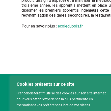
produit, design d’espace) et à maîtriser la méthod
troisième année, les apprentis mettent en place u
diplômer les premiers apprentis ingénieurs cette a
redynamisation des gares secondaires, la restaurat
Pour en savoir plus :
ecoledubois.fr
Cookies présents sur ce site
Franc
Franceboisforet.fr utilise des cookies sur son site internet
Inter
pour vous offrir l’expérience la plus pertinente en
filièr
mémorisant vos préférences lors de vos visites.
CAP 