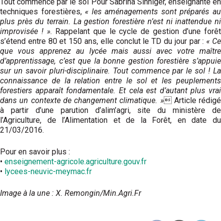
Tout commence par le sol Pour Sabrina Sinniger, enseignante en
techniques forestières,
« les aménagements sont préparés a
plus près du terrain. La gestion forestière n’est ni inattendue ni
improvisée ! »
. Rappelant que le cycle de gestion d’une forê
s’étend entre 80 et 150 ans, elle conclut le TD du jour par :
« C
que vous apprenez au lycée mais aussi avec votre maître
d’apprentissage, c’est que la bonne gestion forestière s’appuie
sur un savoir pluri-disciplinaire. Tout commence par le sol ! La
connaissance de la relation entre le sol et les peuplements
forestiers apparaît fondamentale. Et cela est d’autant plus vrai
dans un contexte de changement climatique. »
 Article rédigé
à partir d’une parution d’alim’agri, site du ministère de
l’Agriculture, de l’Alimentation et de la Forêt, en date du
21/03/2016.
Pour en savoir plus :
•
enseignement-agricole.agriculture.gouv.fr
•
lycees-neuvic-meymac.fr
Image à la une : X. Remongin/Min.Agri.Fr