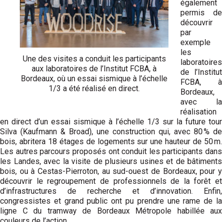
également
permis de
découvrir
par
exemple
les
Une des visites a conduit les participants
laboratoires
aux laboratoires de l’Institut FCBA, à
de l’Institut
Bordeaux, où un essai sismique à l’échelle
FCBA, à
1/3 a été réalisé en direct.
Bordeaux,
avec la
réalisation
en direct d’un essai sismique à l’échelle 1/3 sur la future tour
Silva (Kaufmann & Broad), une construction qui, avec 80 % de
bois, abritera 18 étages de logements sur une hauteur de 50 m.
Les autres parcours proposés ont conduit les participants dans
les Landes, avec la visite de plusieurs usines et de bâtiments
bois, ou à Cestas-Pierroton, au sud-ouest de Bordeaux, pour y
découvrir le regroupement de professionnels de la forêt et
d’infrastructures de recherche et d’innovation. Enfin,
congressistes et grand public ont pu prendre une rame de la
ligne C du tramway de Bordeaux Métropole habillée aux
couleurs de l’action