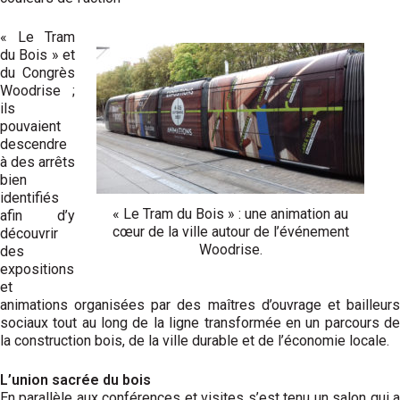
« Le Tram
du Bois » et
du Congrès
Woodrise ;
ils
pouvaient
descendre
à des arrêts
bien
identifiés
« Le Tram du Bois » : une animation au
afin d’y
cœur de la ville autour de l’événement
découvrir
Woodrise.
des
expositions
et
animations organisées par des maîtres d’ouvrage et bailleurs
sociaux tout au long de la ligne transformée en un parcours de
la construction bois, de la ville durable et de l’économie locale.
L’union sacrée du bois
En parallèle aux conférences et visites s’est tenu un salon qui a