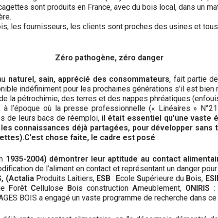
 cagettes sont produits en France, avec du bois local, dans un m
ère.
s, les fournisseurs, les clients sont proches des usines et tous 
Zéro pathogène, zéro danger
iau
naturel, sain, apprécié des consommateurs
, fait partie 
onible indéfiniment pour les prochaines générations s’il est bien
 de la pétrochimie, des terres et des nappes phréatiques (enfoui
he, à l’époque où la presse professionnelle (« Linéaires » N
es de leurs bacs de réemploi,
il était essentiel qu’une vaste
 les connaissances déjà partagées, pour développer sans ta
lettes).C’est chose faite, le cadre est posé
:
en
1935-2004) démontrer leur aptitude au contact alimentai
dification de l’aliment en contact et représentant un danger pou
, (Actalia
Produits Laitiers,
ESB
:
E
cole
S
upérieure du
B
ois,
ESI
que
F
orêt
C
ellulose
B
ois construction
A
meublement,
ONIRIS
: 
BALLAGES BOIS a engagé un vaste programme de recherche dans ce