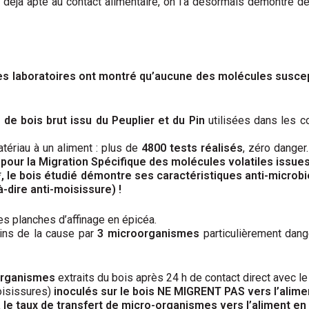
 déjà apte au contact alimentaire, on l’a désormais démontré de
les laboratoires ont montré qu’aucune des molécules suscept
 de bois brut issu du Peuplier et du Pin
utilisées dans les co
tériau à un aliment : plus de
4800 tests réalisés
, zéro danger.
 pour la Migration Spécifique des molécules volatiles issues
 le bois étudié démontre ses caractéristiques anti-microbien
à-dire anti-moisissure) !
es planches d’affinage en épicéa.
ins de la cause par
3 microorganismes
particulièrement dang
organismes
extraits du bois après 24 h de contact direct avec le p
oisissures)
inoculés sur le bois NE MIGRENT PAS vers l’alime
 le taux de transfert de micro-organismes vers l’aliment en c