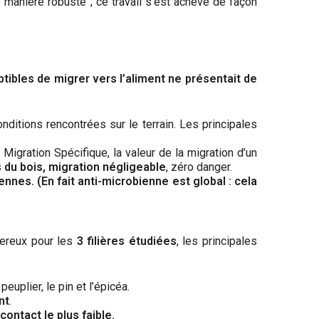
 manière robuste ; ce travail s’est achevé de façon
ibles de migrer vers l’aliment ne présentait de
nditions rencontrées sur le terrain. Les principales
 Migration Spécifique, la valeur de la migration d’un
 du bois, migration négligeable
, zéro danger.
nes. (En fait anti-microbienne est global : cela
ereux pour les
3 filières étudiées
, les principales
euplier, le pin et l’épicéa.
nt
.
ontact le plus faible.