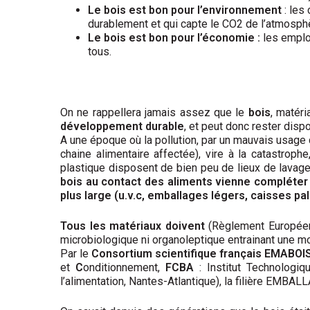
Le bois est bon pour l’environnement
: les
durablement et qui capte le CO2 de l’atmosph
Le bois est bon pour l’économie :
les emploi
tous.
On ne rappellera jamais assez que le
bois
, matér
développement durable
, et peut donc rester disp
A une époque où la pollution, par un mauvais usage
chaine alimentaire affectée), vire à la catastrop
plastique disposent de bien peu de lieux de lavag
bois au contact des aliments vienne compléter
plus large (u.v.c, emballages légers, caisses pa
Tous les matériaux doivent
(Règlement Europé
microbiologique ni organoleptique entrainant une mo
Par le
Consortium scientifique français EMABOIS
et
C
onditionnement,
FCBA
: Institut Technologi
l’alimentation, Nantes-Atlantique), la filière EM