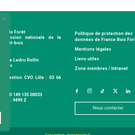
e Bois Forêt
Politique de protection des
profession nationale de la
données de France Bois For
e forêt-bois
Mentions légales
120
Liens utiles
venue Ledru Rollin
 Paris
Zone membres / Intranet
ce gestion CVO Lille : 03 66
 63
Facebook
Instagram
TikTok
Twitter
Link
 : 490 149 135 00033
APE : 9499 Z
Nous contacter
Conception :
keepdesign.fr