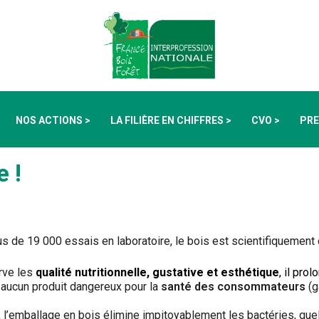
NOS ACTIONS >
LA FILIÈRE EN CHIFFRES >
CVO >
PRE
e !
s de 19 000 essais en laboratoire, le bois est scientifiquement 
erve les
qualité nutritionnelle, gustative et esthétique
, il pro
nt aucun produit dangereux pour la
santé des consommateurs
(g
 l’emballage en bois élimine impitoyablement les bactéries, quel