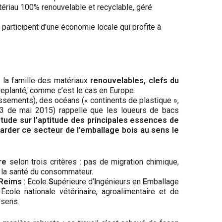
atériau 100% renouvelable et recyclable, géré
participent d’une économie locale qui profite à
de la famille des matériaux
renouvelables, clefs du
 replanté, comme c’est le cas en Europe.
ssements), des océans (« continents de plastique »,
°213 de mai 2015) rappelle que les loueurs de bacs
 étude sur l’aptitude des principales essences de
rder ce secteur de l’emballage bois au sens le
re
selon trois critères : pas de migration chimique,
r la santé du consommateur.
Reims
:
E
cole
S
upérieure d’
I
ngénieurs en
E
mballage
École nationale vétérinaire, agroalimentaire et de
 sens.