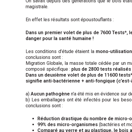
On savait depuis des générations que le bois était
magistrale.
En effet les résultats sont époustouflants :
Dans un premier volet de plus de 7600 Tests*, 
danger pour la santé humaine !
Les conditions d’étude étaient la
mono-utilisation
conclusions sont :
Migration Globale, la masse totale cédée par un ma
composé spécifique :
plus de 2800 tests réalisés
Dans un deuxième volet de plus de 11600 tests*,
signifie anti-bactérienne + anti-fongique (c’est-
a)
Aucun pathogène
n’a été mis en évidence sur d
b) Les emballages ont été infectés pour les beso
conclusions sont :
Réduction drastique du nombre de micro-
99% des micro-organismes
(bactéries et m
Comparé au verre et au plastique, le bois a