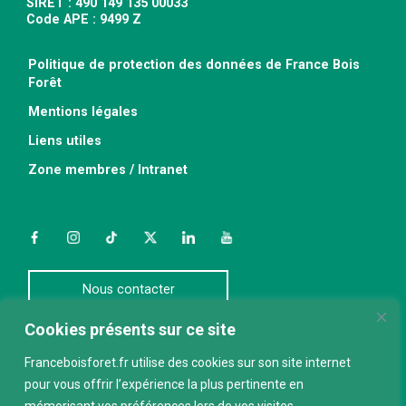
SIRET : 490 149 135 00033
Code APE : 9499 Z
Politique de protection des données de France Bois
Forêt
Mentions légales
Liens utiles
Zone membres / Intranet
Facebook
Instagram
TikTok
Twitter
LinkedIn
YouTube
Nous contacter
Cookies présents sur ce site
ABONNEZ-VOUS À LA NEWSLETTER
Franceboisforet.fr utilise des cookies sur son site internet
pour vous offrir l’expérience la plus pertinente en