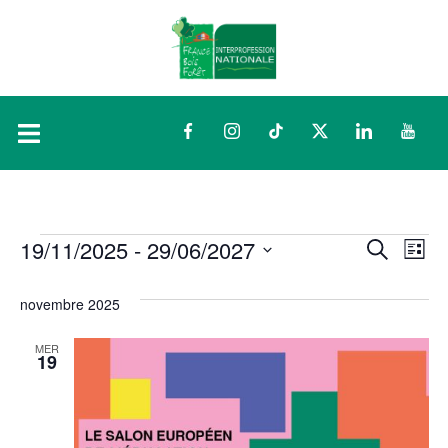
Facebook
Instagram
TikTok
Twitter
LinkedIn
YouTu
19/11/2025
 - 
29/06/2027
Rech
Na
RECHERCH
LISTE
Sélectionnez
d
et
une
novembre 2025
date.
vu
navig
MER
19
É
de
vues