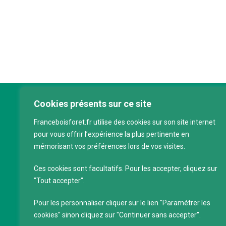
Cookies présents sur ce site
Franc
Franceboisforet.fr utilise des cookies sur son site internet
Inter
pour vous offrir l’expérience la plus pertinente en
filièr
mémorisant vos préférences lors de vos visites.
CAP 
120 a
Ces cookies sont facultatifs. Pour les accepter, cliquez sur
75011
"Tout accepter".
Servi
Pour les personnaliser cliquer sur le lien "Paramétrer les
88 39
cookies" sinon cliquez sur "Continuer sans accepter".
SIRET