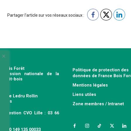
Partager l'article sur vos réseaux sociaux :
e Bois Forêt
Politique de protection des
profession nationale de la
données de France Bois For
e forêt-bois
Mentions légales
120
Liens utiles
venue Ledru Rollin
 Paris
Zone membres / Intranet
ce gestion CVO Lille : 03 66
 63
Facebook
Instagram
TikTok
Twitter
Link
 : 490 149 135 00033