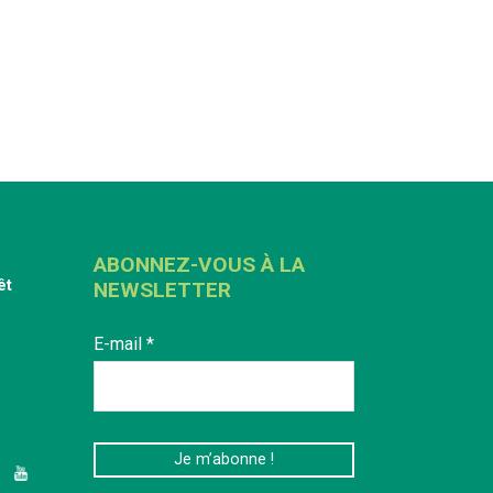
ABONNEZ-VOUS À LA
êt
NEWSLETTER
E-mail
*
edIn
YouTube