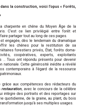
dans la construc­tion, voici l’opus « Forêts,
?
 la charpente en chêne du Moyen Âge de la
is. C’est ce lien privilégié entre forêt et
faire partager tout au long de ces pages.
s’est engagée, dès le lendemain du dramatique
offrir les chênes pour la restitution de sa
iétaires forestiers privés, État, forêts doma­
vités, coopératives, experts, exploitants
eurs … Tous ont répondu présents pour devenir
 nationale. Cette générosité inédite a révélé
os contemporains à l’égard de la ressource
 patrimoniaux.
tré grâce aux compétences des rédacteurs du
 restauration
, avec le concours de la célèbre
i intègre des portraits et des re­portages sur
ie quotidienne, de la graine, au plant, du bois
transformation jusqu’à ses multiples usages.