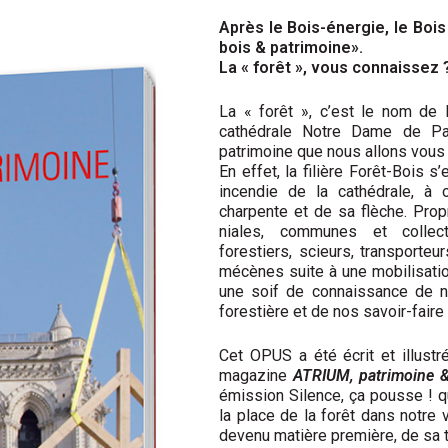
Après le Bois-énergie, le Bois 
bois & patrimoine».
La « forêt », vous connaissez 
La « forêt », c’est le nom de
cathédrale Notre­ Dame de Par
patrimoine que nous allons vous 
En effet, la filière Forêt-Bois 
incendie de la cathédrale, à 
charpente et de sa flèche. Propr
niales, communes et collecti
forestiers, scieurs, transpor­t
mécènes suite à une mobilisation
une soif de connaissance de n
forestière et de nos savoir-faire
Cet OPUS a été écrit et illus
magazine
ATRIUM, patrimoine &
émission Silence, ça pousse ! qu
la place de la forêt dans notre v
devenu matière première, de sa 