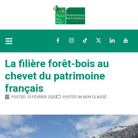
Facebook
Instagram
TikTok
Twitter
LinkedIn
YouTu
La filière forêt-bois au
chevet du patrimoine
français
POSTED
13 FÉVRIER 2020
POSTED IN NON CLASSÉ