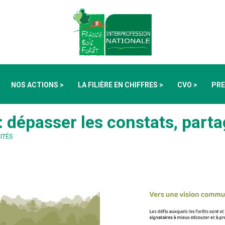
NOS ACTIONS >
LA FILIÈRE EN CHIFFRES >
CVO >
PRE
épasser les constats, partag
ITÉS