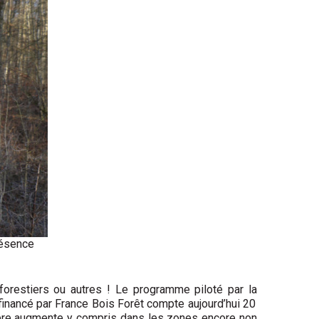
présence
 forestiers ou autres ! Le programme piloté par la
 financé par France Bois Forêt compte aujourd’hui 20
ombre augmente y compris dans les zones encore non