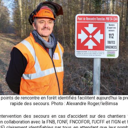
points de rencontre en forêt identifiés facilitent aujourd’hui la 
rapide des secours. Photo : Alexandre Roger/leBimsa
 d’intervention des secours en cas d’accident sur des chantiers
en collaboration avec la FNB, l’ONF, FNCOFOR, l’UCFF et l’IGN et
F) clairement identifiables par tous, en attendant que leur n