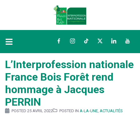
Facebook
Instagram
TikTok
Twitter
LinkedIn
YouTu
L’Interprofession nationale
France Bois Forêt rend
hommage à Jacques
PERRIN
POSTED
25 AVRIL 2022
POSTED IN
A-LA-UNE
,
ACTUALITÉS