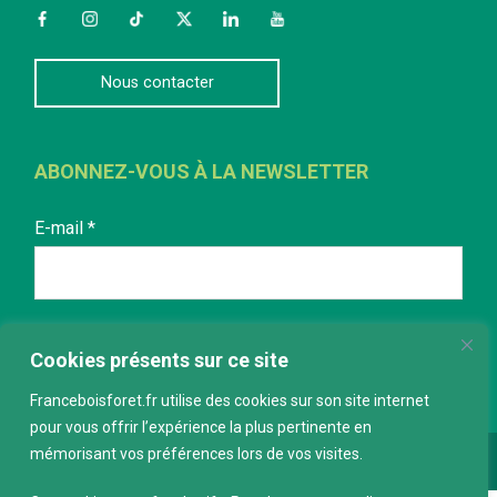
Facebook
Instagram
TikTok
Twitter
LinkedIn
YouTube
Nous contacter
ABONNEZ-VOUS À LA NEWSLETTER
E-mail
*
Cookies présents sur ce site
Franceboisforet.fr utilise des cookies sur son site internet
pour vous offrir l’expérience la plus pertinente en
mémorisant vos préférences lors de vos visites.
Conception :
keepdesign.fr