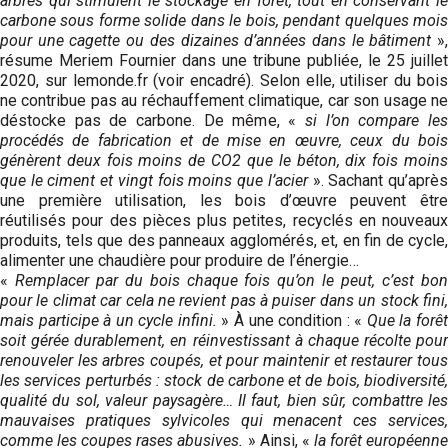
arbres qui stimulent le stockage en forêt, tout en conservant le
carbone sous forme solide dans le bois, pendant quelques mois
pour une cagette ou des dizaines d’années dans le bâtiment
»
résume Meriem Fournier dans une tribune publiée, le 25 juillet
2020, sur lemonde.fr (voir encadré). Selon elle, utiliser du bois
ne contribue pas au réchauffement climatique, car son usage ne
déstocke pas de carbone. De même, «
si l’on compare le
procédés de fabrication et de mise en œuvre, ceux du bois
génèrent deux fois moins de CO2 que le béton, dix fois moins
que le ciment et vingt fois moins que l’acier
». Sachant qu’aprè
une première utilisation, les bois d’œuvre peuvent être
réutilisés pour des pièces plus petites, recyclés en nouveaux
produits, tels que des panneaux agglomérés, et, en fin de cycle,
alimenter une chaudière pour produire de l’énergie…
«
Remplacer par du bois chaque fois qu’on le peut, c’est bo
pour le climat car cela ne revient pas à puiser dans un stock fini,
mais participe à un cycle infini.
» À une condition : «
Que la forê
soit gérée durablement, en réinvestissant à chaque récolte pour
renouveler les arbres coupés, et pour maintenir et restaurer tous
les services perturbés : stock de carbone et de bois, biodiversité,
qualité du sol, valeur paysagère… Il faut, bien sûr, combattre les
mauvaises pratiques sylvicoles qui menacent ces services,
comme les coupes rases abusives.
» Ainsi, «
la forêt européenn