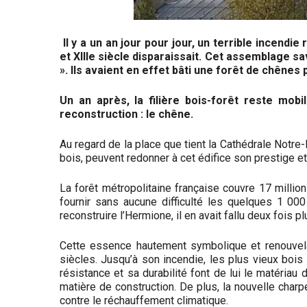
Il y a un an jour pour jour, un terrible incend
et XIIIe siècle disparaissait. Cet assemblage s
». Ils avaient en effet bâti une forêt de chênes
Un an après, la filière bois-forêt reste mob
reconstruction : le chêne.
Au regard de la place que tient la Cathédrale Notre
bois, peuvent redonner à cet édifice son prestige et
La forêt métropolitaine française couvre 17 millio
fournir sans aucune difficulté les quelques 1 00
reconstruire l’Hermione, il en avait fallu deux fois pl
Cette essence hautement symbolique et renouvela
siècles. Jusqu’à son incendie, les plus vieux boi
résistance et sa durabilité font de lui le matériau
matière de construction. De plus, la nouvelle charp
contre le réchauffement climatique.