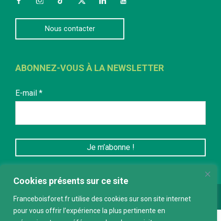
Facebook
Instagram
TikTok
Twitter
LinkedIn
YouTube
Nous contacter
ABONNEZ-VOUS À LA NEWSLETTER
E-mail
*
Cookies présents sur ce site
Conception :
keepdesign.fr
Franceboisforet.fr utilise des cookies sur son site internet
pour vous offrir l’expérience la plus pertinente en