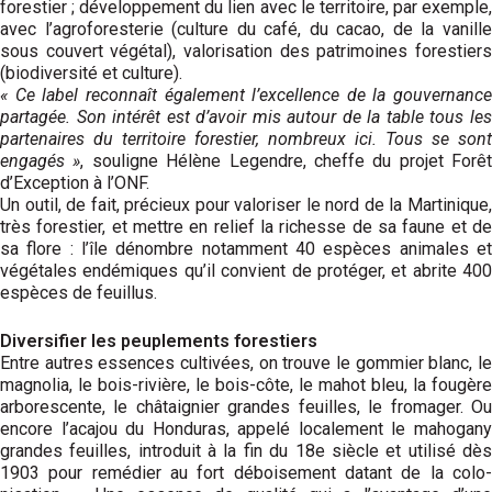
forestier ; développement du lien avec le territoire, par exemple,
avec l’agro­foresterie (culture du café, du cacao, de la vanille
sous couvert végétal), valorisation des patrimoines forestiers
(biodiversité et culture).
« Ce label reconnaît également l’excellence de la gouvernance
partagée. Son intérêt est d’avoir mis autour de la table tous les
partenaires du territoire forestier, nombreux ici. Tous se sont
engagés »
, souligne Hélène Legendre, cheffe du projet Forêt
d’Exception à l’ONF.
Un outil, de fait, précieux pour valoriser le nord de la Martinique,
très forestier, et mettre en relief la richesse de sa faune et de
sa flore : l’île dénombre notamment 40 espèces animales et
végétales endémiques qu’il convient de protéger, et abrite 400
espèces de feuillus.
Diversifier les peuplements forestiers
Entre autres essences cultivées, on trouve le gommier blanc, le
magnolia, le bois-rivière, le bois-côte, le mahot bleu, la fougère
arborescente, le châtaignier grandes feuilles, le fromager. Ou
encore l’acajou du Honduras, appelé localement le mahogany
grandes feuilles, introduit à la fin du 18e siècle et utilisé dès
1903 pour remédier au fort déboisement datant de la colo­