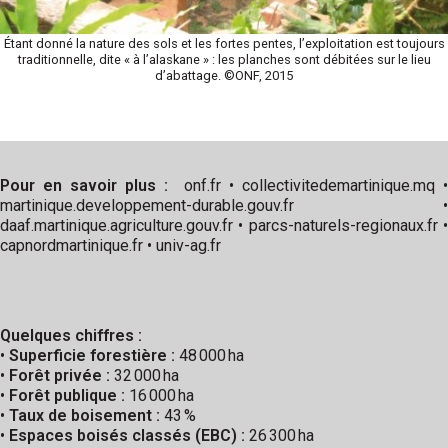
Étant donné la nature des sols et les fortes pentes, l’exploitation est toujours
traditionnelle, dite « à l’alaskane » : les planches sont débitées sur le lieu
d’abattage. ©ONF, 2015
Pour en savoir plus :
onf.fr • collectivitedemartinique.mq •
martinique.developpement-durable.gouv.fr •
daaf.martinique.agriculture.gouv.fr • parcs-naturels-regionaux.fr •
capnordmartinique.fr • univ-ag.fr
Quelques chiffres :
•
Superficie forestière :
48 000 ha
•
Forêt privée :
32 000 ha
•
Forêt publique :
16 000 ha
•
Taux de boisement :
43 %
•
Espaces boisés classés (EBC) :
26 300 ha