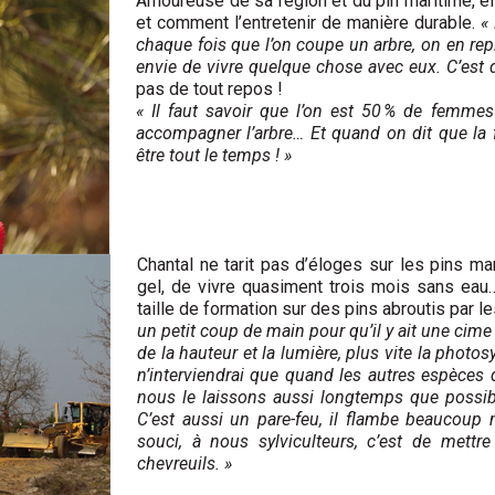
Amoureuse de sa région et du pin maritime, el
et comment l’entretenir de manière durable.
« 
chaque fois que l’on coupe un arbre, on en repl
envie de vivre quelque chose avec eux. C’est de
pas de tout repos !
« Il faut savoir que l’on est 50 % de femmes 
accompagner l’arbre… Et quand on dit que la fo
être tout le temps ! »
Chantal ne tarit pas d’éloges sur les pins m
gel, de vivre quasiment trois mois sans eau…
taille de formation sur des pins abroutis par l
un petit coup de main pour qu’il y ait une cime
de la hauteur et la lumière, plus vite la photosy
n’interviendrai que quand les autres espèces 
nous le laissons aussi longtemps que possible
C’est aussi un pare-feu, il flambe beaucoup
souci, à nous sylviculteurs, c’est de mettre
chevreuils. »