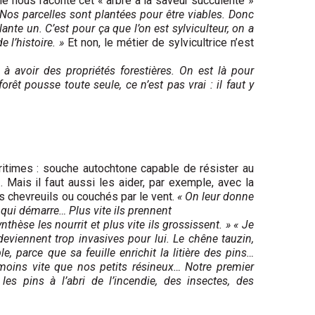
le nous raconte cet « arbre à la saveur succulente »
Nos parcelles sont plantées pour être viables. Donc
ante un. C’est pour ça que l’on est sylviculteur, on a
 l’histoire. »
Et non, le métier de sylvicultrice n’est
à avoir des propriétés forestières. On est là pour
rêt pousse toute seule, ce n’est pas vrai : il faut y
aritimes : souche autochtone capable de résister au
 Mais il faut aussi les aider, par exemple, avec la
es chevreuils ou couchés par le vent.
« On leur donne
 qui démarre… Plus vite ils prennent
nthèse les nourrit et plus vite ils grossissent. »
« Je
deviennent trop invasives pour lui. Le chêne tauzin,
, parce que sa feuille enrichit la litière des pins…
 moins vite que nos petits résineux… Notre premier
 les pins à l’abri de l’incendie, des insectes, des