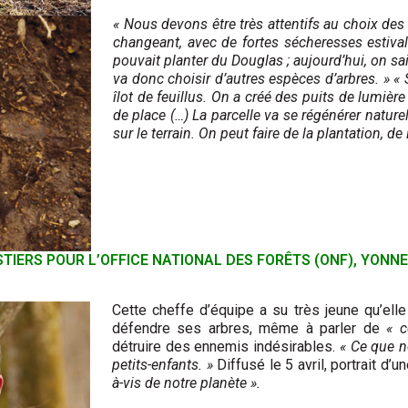
« Nous devons être très attentifs au choix des
changeant, avec de fortes sécheresses estival
pouvait planter du Douglas ; aujourd’hui, on sait
va donc choisir d’autres espèces d’arbres. » « S
îlot de feuillus. On a créé des puits de lumièr
de place (…) La parcelle va se régénérer naturel
sur le terrain. On peut faire de la plantation, d
TIERS POUR L’OFFICE NATIONAL DES FORÊTS (ONF), YONNE
Cette cheffe d’équipe a su très jeune qu’elle
défendre ses arbres, même à parler de
« c
détruire des ennemis indésirables.
« Ce que n
petits-enfants. »
Diffusé le 5 avril, portrait d
à-vis de notre planète ».