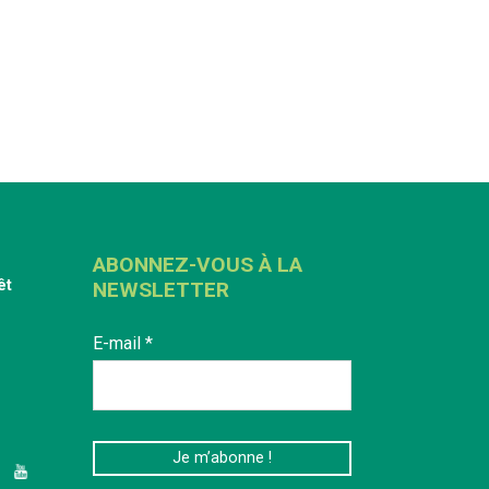
ABONNEZ-VOUS À LA
êt
NEWSLETTER
E-mail
*
edIn
YouTube