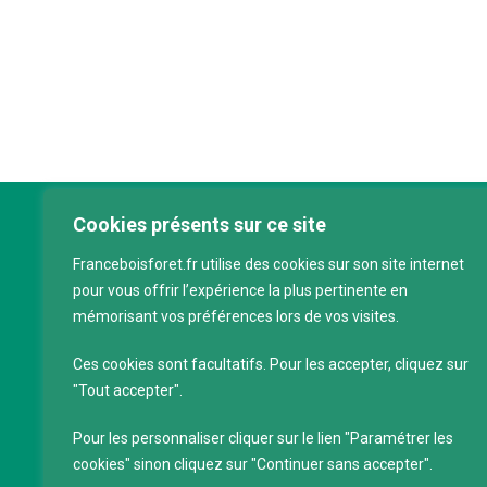
Cookies présents sur ce site
Franc
Franceboisforet.fr utilise des cookies sur son site internet
Inter
pour vous offrir l’expérience la plus pertinente en
filièr
mémorisant vos préférences lors de vos visites.
CAP 
120 a
Ces cookies sont facultatifs. Pour les accepter, cliquez sur
75011
"Tout accepter".
Servi
Pour les personnaliser cliquer sur le lien "Paramétrer les
88 39
cookies" sinon cliquez sur "Continuer sans accepter".
SIRET