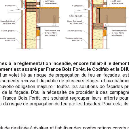
es à la réglementation incendie, encore fallait-il le démon
ement est assuré par France Bois Forêt, le Codifab et la DHU
 un volet lié au risque de propagation du feu en façades, est
lissements recevant du public de plusieurs étages et aux bâtimen
 nouvelle obligation majeure : toutes les solutions de façades p
 de la façade. D’où la nécessité de procéder à des campagne
ls France Bois Forêt, ont souhaité regrouper leurs efforts pou
s du risque de propagation du feu par les façades. Pour cela, i
tude destinée à évaluer et fiabiliser des configurations constru