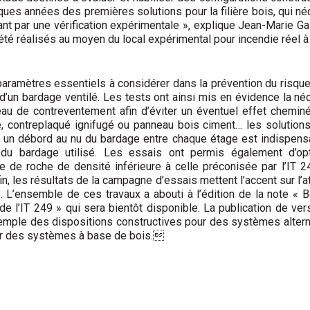
lques années des premières solutions pour la filière bois, qui né
sant par une vérification expérimentale », explique Jean-Marie Gai
été réalisés au moyen du local expérimental pour incendie réel à
paramètres essentiels à considérer dans la prévention du risqu
d’un bardage ventilé. Les tests ont ainsi mis en évidence la néc
au de contreventement afin d’éviter un éventuel effet cheminé
e, contreplaqué ignifugé ou panneau bois ciment… les solution
c un débord au nu du bardage entre chaque étage est indispens
du bardage utilisé. Les essais ont permis également d’opti
ine de roche de densité inférieure à celle préconisée par l’IT 
in, les résultats de la campagne d’essais mettent l’accent sur l’at
 L’ensemble de ces travaux a abouti à l’édition de la note « B
e l’IT 249 » qui sera bientôt disponible. La publication de ver
exemple des dispositions constructives pour des systèmes alter
sur des systèmes à base de bois.