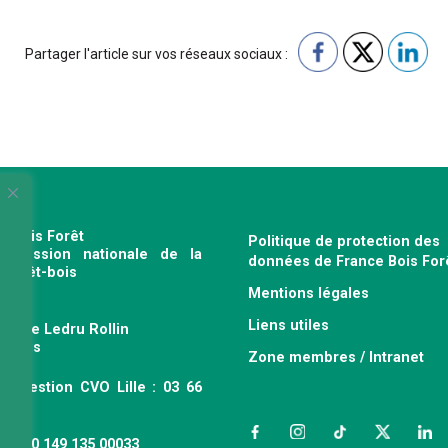
Partager l'article sur vos réseaux sociaux :
e Bois Forêt
Politique de protection des
profession nationale de la
données de France Bois For
e forêt-bois
Mentions légales
120
Liens utiles
venue Ledru Rollin
 Paris
Zone membres / Intranet
ce gestion CVO Lille : 03 66
 63
Facebook
Instagram
TikTok
Twitter
Link
 : 490 149 135 00033