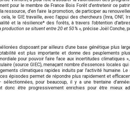
mment pour le membre de France Bois Forêt d’entretenir ce patri
 la ressource, d’en faire la promotion, de participer au renouvel
 cela, le GIE travaille, avec l’appui des chercheurs (Inra, ONF, 
qualité et la résilience* des forêts, à travers l’obtention d’arb
production se situent entre 20 et 50 % »,
précise Joël Conche, pr
liorées disposant par ailleurs d’une base génétique plus larg
ptabilité est plus importante et donne des peuplements plus
mordiale pour pouvoir faire face aux incertitudes climatiques »,
niculaire (source GIEC), menaçant nombre d’essences locales qui 
ements climatiques rapides induits par l’activité humaine. Le 
à ces épisodes permet de répondre plus rapidement et efficace
– sélectionnées, pour beaucoup, il y a une trentaine d’anné
ent donc être progressivement enrichies pour être mieux a