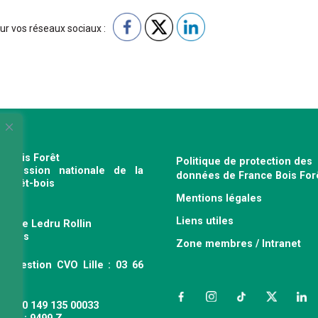
sur vos réseaux sociaux :
e Bois Forêt
Politique de protection des
profession nationale de la
données de France Bois For
e forêt-bois
Mentions légales
120
Liens utiles
venue Ledru Rollin
 Paris
Zone membres / Intranet
ce gestion CVO Lille : 03 66
 63
Facebook
Instagram
TikTok
Twitter
Link
 : 490 149 135 00033