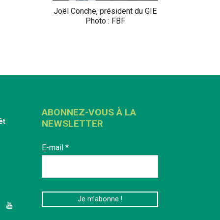
Joël Conche, président du GIE
Photo : FBF
ABONNEZ-VOUS À LA
êt
NEWSLETTER
E-mail
*
edIn
YouTube