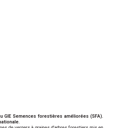
n du GIE Semences forestières améliorées (SFA).
nationale.
mmes de vergers à graines d’arbres forestiers mis en