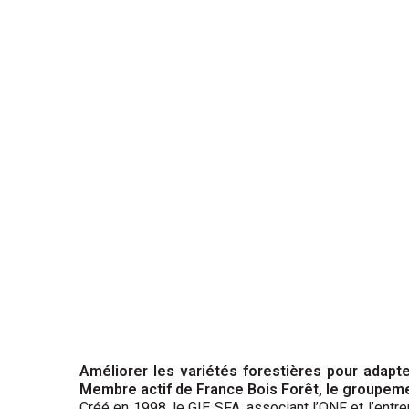
Améliorer les variétés forestières pour adapte
Membre actif de France Bois Forêt, le groupemen
Créé en 1998, le GIE SFA, associant l’ONF et l’entr