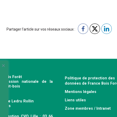
Partager l'article sur vos réseaux sociaux :
e Bois Forêt
Politique de protection des
profession nationale de la
données de France Bois For
e forêt-bois
Mentions légales
120
Liens utiles
venue Ledru Rollin
 Paris
Zone membres / Intranet
ce gestion CVO Lille : 03 66