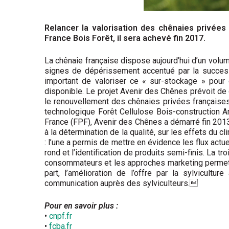
Relancer la valorisation des chênaies privées
France Bois Forêt, il sera achevé fin 2017.
La chênaie française dispose aujourd’hui d’un volu
signes de dépérissement accentué par la success
important de valoriser ce « sur-stockage » pour 
disponible. Le projet Avenir des Chênes prévoit de d
le renouvellement des chênaies privées françaises.
technologique Forêt Cellulose Bois-construction A
France (FPF), Avenir des Chênes a démarré fin 2013 et
à la détermination de la qualité, sur les effets du c
: l’une a permis de mettre en évidence les flux actue
rond et l’identification de produits semi-finis. La
consommateurs et les approches marketing permetta
part, l’amélioration de l’offre par la sylvicultu
communication auprès des sylviculteurs.
Pour en savoir plus :
•
cnpf.fr
•
fcba.fr