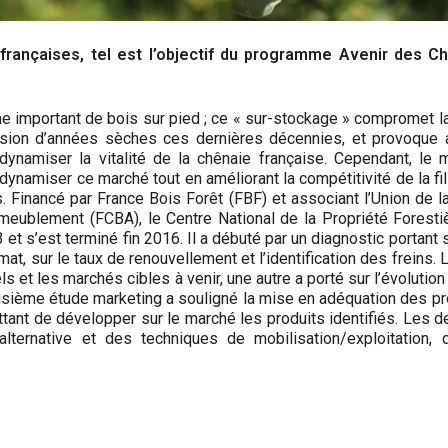
 françaises, tel est l’objectif du programme Avenir des 
me important de bois sur pied ; ce « sur-stockage » compromet l
ion d’années sèches ces dernières décennies, et provoque ai
dynamiser la vitalité de la chênaie française. Cependant, le
ynamiser ce marché tout en améliorant la compétitivité de la fil
 Financé par France Bois Forêt (FBF) et associant l’Union de la 
meublement (FCBA), le Centre National de la Propriété Foresti
 s’est terminé fin 2016. Il a débuté par un diagnostic portant sur
limat, sur le taux de renouvellement et l’identification des freins.
ls et les marchés cibles à venir, une autre a porté sur l’évoluti
 troisième étude marketing a souligné la mise en adéquation des p
nt de développer sur le marché les produits identifiés. Les d
re alternative et des techniques de mobilisation/exploitation, 