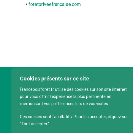
•
foretpriveefrancaise.com
Cookies présents sur ce site
Franc
Franceboisforet.fr utilise des cookies sur son site internet
Inter
pour vous offrir l’expérience la plus pertinente en
filièr
mémorisant vos préférences lors de vos visites.
CAP 
120 a
Ces cookies sont facultatifs. Pour les accepter, cliquez sur
75011
"Tout accepter".
Servi