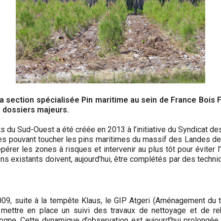
a section spécialisée Pin maritime au sein de France Bois 
e dossiers majeurs.
 du Sud-Ouest a été créée en 2013 à l’initiative du Syndicat des
s pouvant toucher les pins maritimes du massif des Landes de G
epérer les zones à risques et intervenir au plus tôt pour éviter 
ns existants doivent, aujourd’hui, être complétés par des techni
09, suite à la tempête Klaus, le GIP Atgeri (Aménage­ment du t
 mettre en place un suivi des travaux de nettoyage et de 
gne. Cette dynamique d’observation est aujourd’hui prolongée da