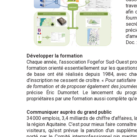
trave
afin 
fourn
secré
préc
d’amé
Doc. 
Développer la formation
Chaque année, l’association Fogefor Sud-Ouest pro
formation orienté essentiellement sur les questions
de base ont été réalisés depuis 1984, avec chac
d’inscription ne cessent de croître. «
Pour satisfaire 
de formation et de proposer également des journée
précise Éric Dumontet. Le lancement du prog
propriétaires par une formation aussi complète qu’ef
Communiquer auprès du grand public
34 000 emplois, 3,4 milliards de chiffre d’affaires, 
la région Aquitaine. C’est pour mieux faire connaître
visiteurs, qu’est prévue la parution d’un supplém
porté par le Comité interprofessionnel pin mariti