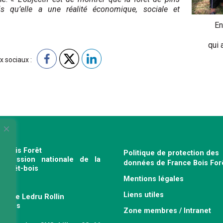
qu’elle a une réalité économique, sociale et
En
qui 
x sociaux :
e Bois Forêt
Politique de protection des
profession nationale de la
données de France Bois For
e forêt-bois
Mentions légales
120
Liens utiles
venue Ledru Rollin
 Paris
Zone membres / Intranet