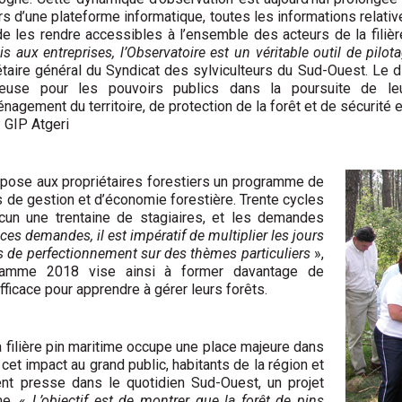
rs d’une plateforme informatique, toutes les informations relatives
de les rendre accessibles à l’ensemble des acteurs de la filièr
is aux entreprises, l’Observatoire est un véritable outil de pilotag
taire général du Syndicat des sylviculteurs du Sud-Ouest. Le d
ieuse pour les pouvoirs publics dans la poursuite de leu
nagement du territoire, de protection de la forêt et de sécurité e
: GIP Atgeri
pose aux propriétaires forestiers un programme de
 de gestion et d’économie forestière. Trente cycles
un une trentaine de stagiaires, et les demandes
ces demandes, il est impératif de multiplier les jours
s de perfectionnement sur des thèmes particuliers
»,
ramme 2018 vise ainsi à former davantage de
ficace pour apprendre à gérer leurs forêts.
la filière pin maritime occupe une place majeure dans
 cet impact au grand public, habitants de la région et
ent presse dans le quotidien Sud-Ouest, un projet
me. «
L’objectif est de montrer que la forêt de pins